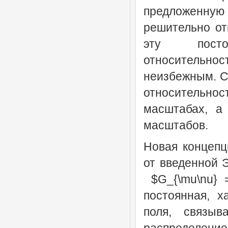
предложенную в
решительно отв
эту постоя
относительн
неизбежным. Се
относительнос
масштабах, а
масштабов.
Новая концепц
от введенной 
$G_{\mu\nu} =
постоянная, х
поля, связыв