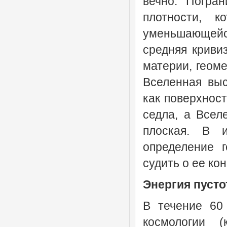
вечно. Погра
плотности, к
уменьшающейс
средняя криви
материи, геоме
Вселенная выс
как поверхност
седла, а Всел
плоская. В 
определение 
судить о ее ко
Энергия пуст
В течение 60
космологии 