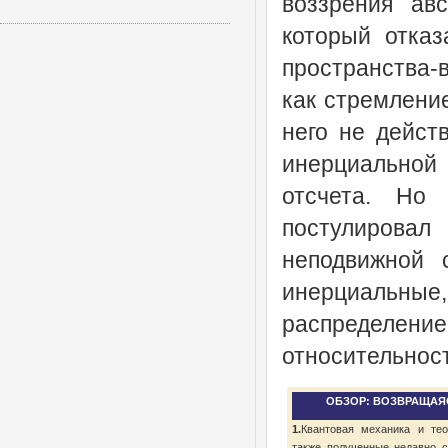
воззрения авс
который отказ
пространства-
как стремление
него не дейст
инерциальной
отсчета. Но
постулировал
неподвижной 
инерциальны
распределени
относительност
ОБЗОР: ВОЗВРАЩАЯ
1.
Квантовая механика и тео
также полученные недавно с