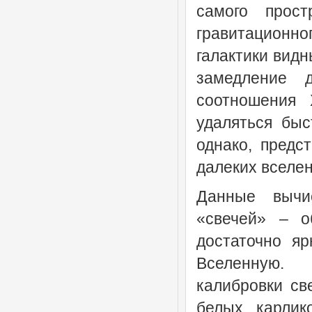
самого прост
гравитационн
галактики видн
замедление 
соотношения 
удаляться быс
однако, предс
далеких вселен
Данные вычи
«свечей» – о
достаточно я
Вселенную. П
калибровки св
белых карлик