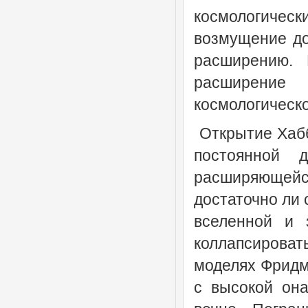
космологичес
возмущение до
расширению. 
расширение
космологическо
Открытие Хабб
постоянной д
расширяющей
достаточно ли 
вселенной и 
коллапсирова
моделях Фридма
с высокой она