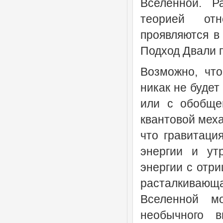
Вселенной. Р
теорией от
проявляются в
Подход Двали 
Возможно, чт
никак не будет
или с обобще
квантовой меха
что гравитаци
энергии и ут
энергии с отр
расталкивающ
Вселенной м
необычного в