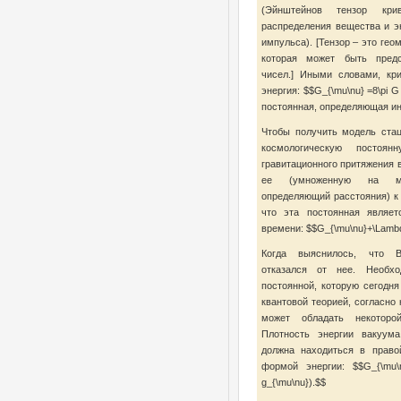
(Эйнштейнов тензор кри
распределения вещества и эн
импульса). [Тензор – это гео
которая может быть предс
чисел.] Иными словами, кр
энергия: $$G_{\mu\nu} =8\pi 
постоянная, определяющая ин
Чтобы получить модель ста
космологическую постоя
гравитационного притяжения 
ее (умноженную на мет
определяющий расстояния) к 
что эта постоянная являет
времени: $$G_{\mu\nu}+\Lambda
Когда выяснилось, что В
отказался от нее. Необхо
постоянной, которую сегодн
квантовой теорией, согласно 
может обладать некоторо
Плотность энергии вакуума
должна находиться в право
формой энергии: $$G_{\mu\n
g_{\mu\nu}).$$