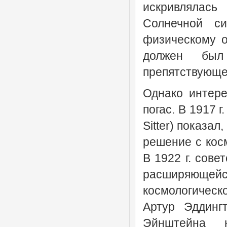
искривлялас
Солнечной си
физическому о
должен был 
препятствующе
Однако интере
погас. В 1917 
Sitter) показа
решение с кос
В 1922 г. сов
расширяющей
космологическ
Артур Эддингт
Эйнштейна 