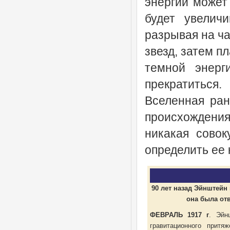
энергии может
будет увеличи
разрывая на ча
звезд, затем п
темной энерг
прекратиться.
Вселенная ран
происхождени
никакая совок
определить ее 
90 лет назад Эйнштейн
она была от
ФЕВРАЛЬ 1917 г
. Эйн
гравитационного притя