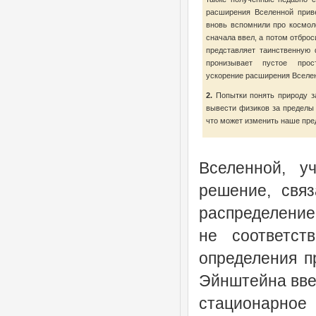
расширения Вселенной прив
вновь вспомнили про космол
сначала ввел, а потом отбро
представляет таинственную 
пронизывает пустое прос
ускорение расширения Вселе
2.
Попытки понять природу за
вывести физиков за пределы
что может изменить наше пре
Вселенной, у
решение, свя
распределение
не соответст
определения п
Эйнштейна ввес
стационарное 