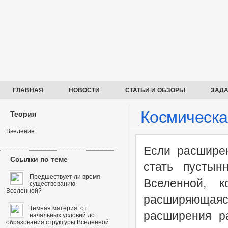
ГЛАВНАЯ
НОВОСТИ
СТАТЬИ И ОБЗОРЫ
ЗАДА
Космическа
Теория
Введение
Если расширен
Ссылки по теме
стать пусты
Предшествует ли время
Вселенной, ко
существованию
Вселенной?
расширяющаяся
Темная материя: от
расширения р
начальных условий до
образования структуры Вселенной