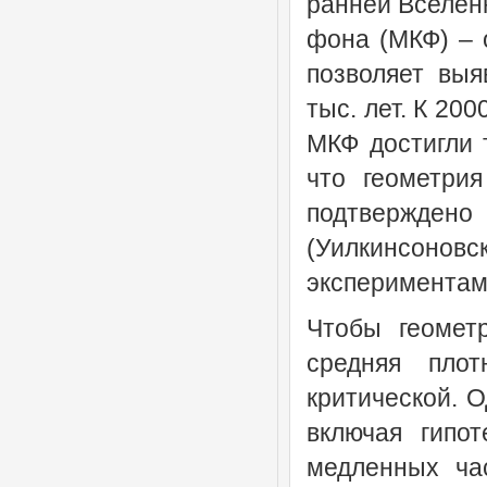
ранней Вселен
фона (МКФ) – 
позволяет выя
тыс. лет. К 20
МКФ достигли 
что геометри
подтвержде
(Уилкинсонов
экспериментами
Чтобы геомет
средняя пло
критической. 
включая гипо
медленных час