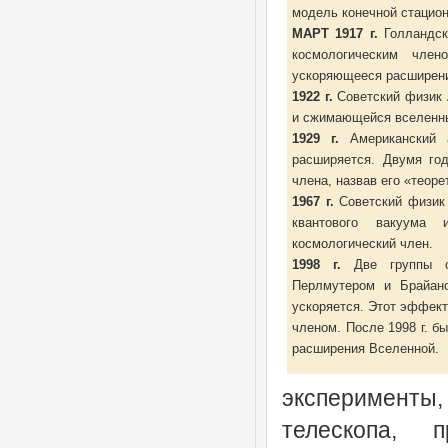
модель конечной стацио
МАРТ 1917 г.
Голландск
космологическим член
ускоряющееся расширени
1922 г.
Советский физик
и сжимающейся вселенны
1929 г.
Американский а
расширяется. Двумя го
члена, назвав его «теор
1967 г.
Советский физик 
квантового вакуума 
космологический член.
1998 г.
Две группы ох
Перлмутером и Брайан
ускоряется. Этот эффек
членом. После 1998 г. 
расширения Вселенной.
эксперименты
телескопа, 