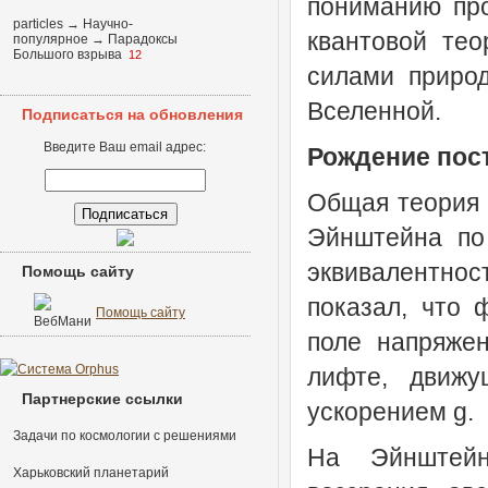
пониманию про
particles
→
Научно-
квантовой тео
популярное
→
Парадоксы
Большого взрыва
12
силами приро
Вселенной.
Подписаться на обновления
Введите Ваш email адрес:
Рождение пос
Общая теория 
Эйнштейна по 
эквивалентнос
Помощь сайту
показал, что 
Помощь сайту
поле напряже
лифте, движу
Партнерские ссылки
ускорением g.
Задачи по космологии с решениями
На Эйнштейн
Харьковский планетарий