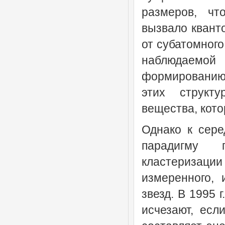
размеров, чт
вызвало квант
от субатомного
наблюдаемо
формированию
этих структу
вещества, кото
Однако к сере
парадигму 
кластериза
измеренного,
звезд. В 1995 
исчезают, есл