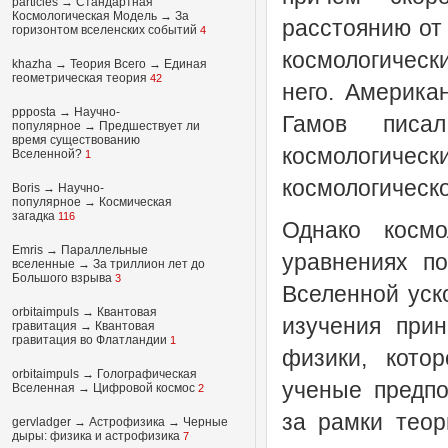
particles
→
Стандартная
Космологическая Модель
→
За
расстоянию от
горизонтом вселенских событий
4
космологическ
khazha
→
Теория Всего
→
Единая
геометрическая теория
42
него. Америка
ppposta
→
Научно-
Гамов писа
популярное
→
Предшествует ли
время существованию
космологиче
Вселенной?
1
космологическо
Boris
→
Научно-
популярное
→
Космическая
загадка
116
Однако космо
Emris →
Параллельные
уравнениях по
вселенные
→
За триллион лет до
Большого взрыва
3
Вселенной уск
orbitaimpuls
→
Квантовая
изучения прин
гравитация
→
Квантовая
гравитация во Флатландии
1
физики, кото
orbitaimpuls
→
Голографическая
ученые предпол
Вселенная
→
Цифровой космос
2
за рамки теор
gervladger
→
Астрофизика
→
Черные
дыры: физика и астрофизика
7