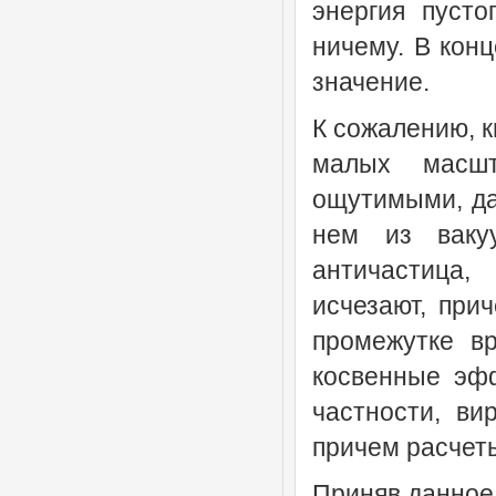
энергия пусто
ничему. В конц
значение.
К сожалению, к
малых масшт
ощутимыми, да
нем из ваку
античастица
исчезают, при
промежутке в
косвенные эф
частности, ви
причем расчет
Приняв данное