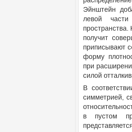
распределени
Эйнштейн доба
левой части
пространства. 
получит совер
приписывают се
форму плотнос
при расширени
силой отталкив
В соответстви
симметрией, с
относительност
в пустом пр
представляетс