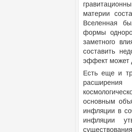
гравитационн
материи сост
Вселенная бы
формы одноро
заметного вли
составить не
эффект может д
Есть еще и тр
расширения
космологическ
основным объ
инфляции в со
инфляции ут
существования