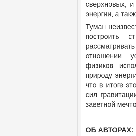
сверхновых, и
энергии, а так
Туман неизвест
построить с
рассматривать
отношении у
физиков испо
природу энерг
что в итоге э
сил гравитаци
заветной мечт
ОБ АВТОРАХ: