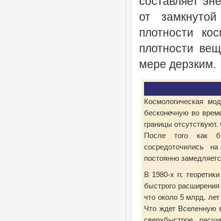
составляет эн
от замкнутой
плотности кос
плотности ве
мере дерзким.
Космологическая мод
бесконечную во време
границы отсутствуют.
После того как бы
сосредоточились на
постоянно замедляется
В 1980-х гг. теорети
быстрого расширения 
что около 5 млрд. ле
Что ждет Вселенную в
сверхбыстрое расши