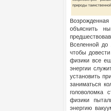
природы таинственной
Возрожденная 
объяснить н
предшествова
Вселенной до 
чтобы довести
физики все ещ
энергии служи
установить пр
заниматься ко
головоломка с
физики пытал
энергию вакуу