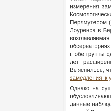
измерения за
Космологичес
Перлмутером (S
Лоуренса в Бе
возглавляем
обсерваториях
г. обе группы 
лет расширен
Выяснилось, ч
замедления к 
Однако на сущ
обусловливающ
данные наблюд