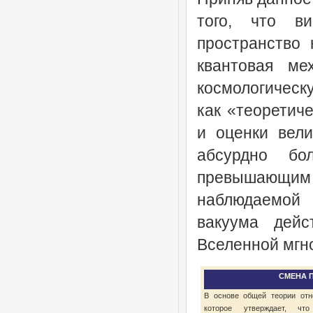
того, что в
пространство 
квантовая ме
космологическу
как «теоретич
и оценки вели
абсурдно б
превышающи
наблюдаемой 
вакуума дейс
Вселенной мгн
СМЕНА 
В основе общей теории отн
которое утверждает, что