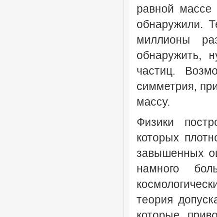
равной массе 
обнаружили. Т
миллионы ра
обнаружить, 
частиц. Возм
симметрия, при
массу.
Физики постр
которых плотн
завышенных оц
намного бо
космологичес
теория допуск
которые прив