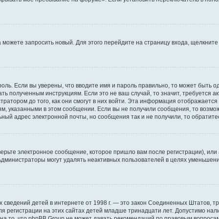
да можете запросить новый. Для этого перейдите на страницу входа, щелкни
оль. Если вы уверены, что вводите имя и пароль правильно, то может быть о
ать полученным инструкциям. Если это не ваш случай, то значит, требуется а
ратором до того, как они смогут в них войти. Эта информация отображается
ям, указанными в этом сообщении. Если вы не получили сообщения, то возмо
ьный адрес электронной почты, но сообщения так и не получили, то обратит
ерьте электронное сообщение, которое пришло вам после регистрации), или
 Администраторы могут удалять неактивных пользователей в целях уменьшен
ичных сведений детей в интернете от 1998 г. — это закон Соединенных Штатов
я регистрации на этих сайтах детей младше тринадцати лет. Допустимо нал
на то, что phpBB Group не может давать рекомендаций по правовым вопроса