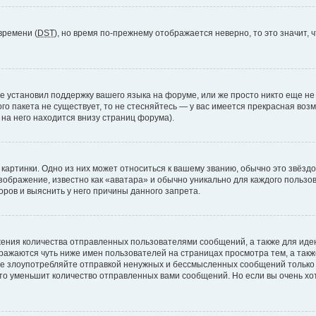
времени (
DST
), но время по-прежнему отображается неверно, то это значит,
е установил поддержку вашего языка на форуме, или же просто никто еще не
ого пакета не существует, то не стесняйтесь — у вас имеется прекрасная во
а него находится внизу страниц форума).
артинки. Одно из них может относиться к вашему званию, обычно это звёздоч
зображение, известно как «аватара» и обычно уникально для каждого пользов
ров и выяснить у него причины данного запрета.
ения количества отправленных пользователями сообщений, а также для ид
ажаются чуть ниже имен пользователей на страницах просмотра тем, а так
не злоупотребляйте отправкой ненужных и бессмысленных сообщений только 
то уменьшит количество отправленных вами сообщений. Но если вы очень хот