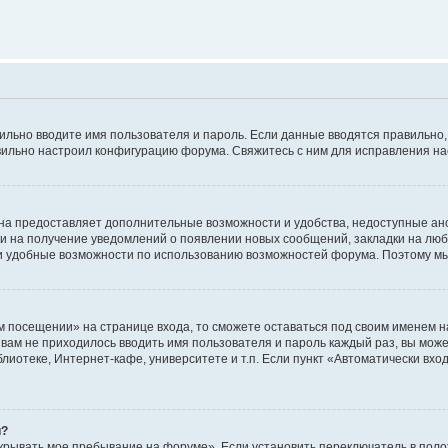
авильно вводите имя пользователя и пароль. Если данные вводятся правильно
авильно настроил конфигурацию форума. Свяжитесь с ним для исправления на
на предоставляет дополнительные возможности и удобства, недоступные ано
ки на получение уведомлений о появлении новых сообщений, закладки на люб
 удобные возможности по использованию возможностей форума. Поэтому мы
м посещении» на странице входа, то сможете оставаться под своим именем н
ы вам не приходилось вводить имя пользователя и пароль каждый раз, вы мож
отеке, Интернет-кафе, университете и т.п. Если пункт «Автоматически входи
й?
крывать мое пребывание на форуме». Если установить переключатель в пол