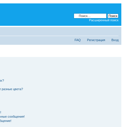
Расширенный поиск
FAQ
Регистрация
Вход
их?
т разные цвета?
!
чные сообщения!
бщение!