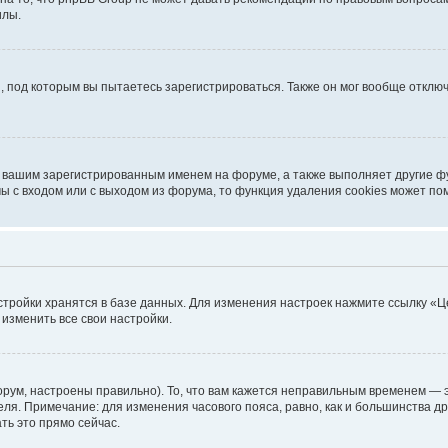
илы.
, под которым вы пытаетесь зарегистрироваться. Также он мог вообще откл
д вашим зарегистрированным именем на форуме, а также выполняет другие фу
 с входом или с выходом из форума, то функция удаления cookies может по
стройки хранятся в базе данных. Для изменения настроек нажмите ссылку «Ц
 изменить все свои настройки.
рум, настроены правильно). То, что вам кажется неправильным временем — э
теля. Примечание: для изменения часового пояса, равно, как и большинства 
ть это прямо сейчас.