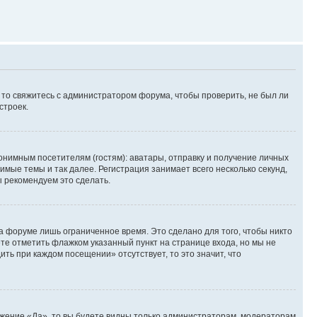
, то свяжитесь с администратором форума, чтобы проверить, не был ли
строек.
нимным посетителям (гостям): аватары, отправку и получение личных
имые темы и так далее. Регистрация занимает всего несколько секунд,
 рекомендуем это сделать.
а форуме лишь ограниченное время. Это сделано для того, чтобы никто
ете отметить флажком указанный пункт на странице входа, но мы не
ть при каждом посещении» отсутствует, то это значит, что
ожение «Да», то вы будете видны только администраторам, модераторам