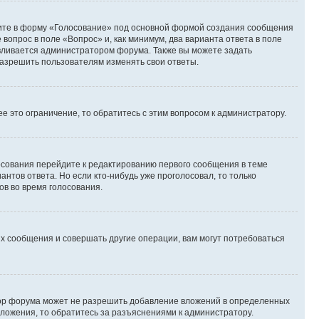
дите в форму «Голосование» под основной формой создания сообщения
 вопрос в поле «Вопрос» и, как минимум, два варианта ответа в поле
авливается администратором форума. Также вы можете задать
 разрешить пользователям изменять свои ответы.
 это ограничение, то обратитесь с этим вопросом к администратору.
лосования перейдите к редактированию первого сообщения в теме
антов ответа. Но если кто-нибудь уже проголосовал, то только
ов во время голосования.
х сообщения и совершать другие операции, вам могут потребоваться
тор форума может не разрешить добавление вложений в определенных
вложения, то обратитесь за разъяснениями к администратору.