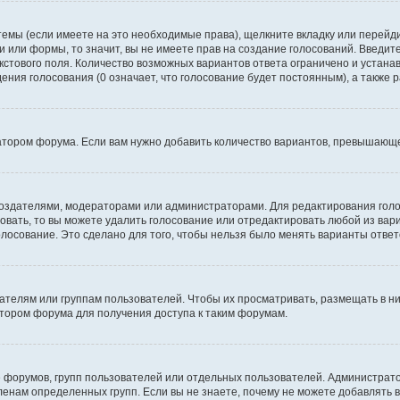
темы (если имеете на это необходимые права), щелкните вкладку или перей
ки или формы, то значит, вы не имеете прав на создание голосований. Введите
екстового поля. Количество возможных вариантов ответа ограничено и устан
дения голосования (0 означает, что голосование будет постоянным), а также
тором форума. Если вам нужно добавить количество вариантов, превышающее
их создателями, модераторами или администраторами. Для редактирования го
совать, то вы можете удалить голосование или отредактировать любой из вари
осование. Это сделано для того, чтобы нельзя было менять варианты ответ
елям или группам пользователей. Чтобы их просматривать, размещать в ни
тором форума для получения доступа к таким форумам.
 форумов, групп пользователей или отдельных пользователей. Администра
енам определенных групп. Если вы не знаете, почему не можете добавлять 