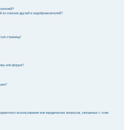
елателей?
й из списков друзей и недоброжелателей?
стую страницу!
тему или форум?
руме?
орректного использования или юридических вопросов, связанных с этим