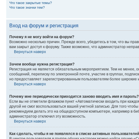
Что такое закрытые темы?
Что такое значки тем?
Вход на форум и регистрация
Почему я не могу войти на форум?
Возможно несколько причин. Прежде всего, убедитесь в том, что вы пр
вам закрыт доступ к форуму. Также возможно, что администратор непр
Вернуться наверх
Зачем вообще нужна регистрация?
Регистрация не является обязательным мероприятием. Тем не менее, о
сообщений, переписку по электронной почте, участие в группах, подпис
но предоставляет зарегистрированным пользователям более широкие и
Вернуться наверх
Почему мне периодически приходится заново вводить имя и пароль?
Если вы не отметили флажком пункт «Автоматически входить при каждо
другой не смог воспользоваться вашей учетной записью. Для того чтоб
рекомендуем делать это на общедоступном компьютере, например в библи
администратор отключил эту возможность.
Вернуться наверх
Как сделать, чтобы я не появлялся в списке активных пользователе
В центре пользователя в группе общих настроек можно найти опцию «С