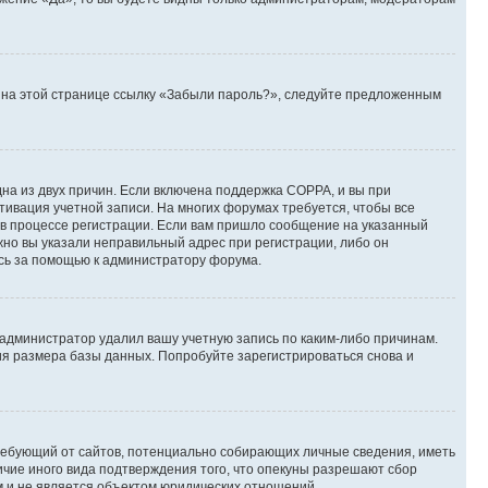
те на этой странице ссылку «Забыли пароль?», следуйте предложенным
дна из двух причин. Если включена поддержка COPPA, и вы при
ктивация учетной записи. На многих форумах требуется, чтобы все
 в процессе регистрации. Если вам пришло сообщение на указанный
жно вы указали неправильный адрес при регистрации, либо он
есь за помощью к администратору форума.
 администратор удалил вашу учетную запись по каким-либо причинам.
ия размера базы данных. Попробуйте зарегистрироваться снова и
, требующий от сайтов, потенциально собирающих личные сведения, иметь
ичие иного вида подтверждения того, что опекуны разрешают сбор
м и не является объектом юридических отношений.