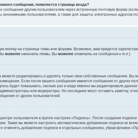
онного сообщения, появляется страница входа?
ые сообщения другим пользователям через встроенную почтовую форму (есл
 анонимными пользователями, а также для защиты электронных адресов пол
ую кнопку на странице темы или форума. Возможно, вам придется зарегистр
Вы
можете
начинать темы, Вы
можете
отвечать на сообщения и т.п.
).
 можете редактировать и удалять только свои собственные сообщения. Вы м
размещения. Если после вашего сообщения имеются сообщения от других пол
ись будет показывать, сколько раз и когда именно вы редактировали данное
администраторы или модераторы. Но последние могут оставить заметку, отн
ообщения от других пользователей.
 центре пользователя в группе настроек «Подпись». После создания подпис
ию. Также вы можете настроить автоматическое добавление подписи ко все
те отменять добавление подписи в отдельных сообщениях, убрав флажок «П