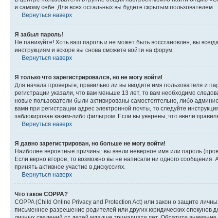
и самому себе. Для всех остальных вы будете скрытым пользователем.
Вернуться наверх
Я забыл пароль!
Не паникуйте! Хоть ваш пароль и не может быть восстановлен, вы всег
инструкциям и вскоре вы снова сможете войти на форум.
Вернуться наверх
Я только что зарегистрировался, но не могу войти!
Для начала проверьте, правильно ли вы вводите имя пользователя и пар
регистрации указали, что вам меньше 13 лет, то вам необходимо следов
новые пользователи были активированы самостоятельно, либо админист
вами при регистрации адрес электронной почты, то следуйте инструкци
заблокирован каким-либо фильтром. Если вы уверены, что ввели правил
Вернуться наверх
Я давно зарегистрирован, но больше не могу войти!
Наиболее вероятные причины: вы ввели неверное имя или пароль (пров
Если верно второе, то возможно вы не написали ни одного сообщения.
принять активное участие в дискуссиях.
Вернуться наверх
Что такое COPPA?
COPPA (Child Online Privacy and Protection Act) или закон о защите л
письменное разрешение родителей или других юридических опекунов дл
личных сведений от детей младше тринадцати лет. Обратите внимание 