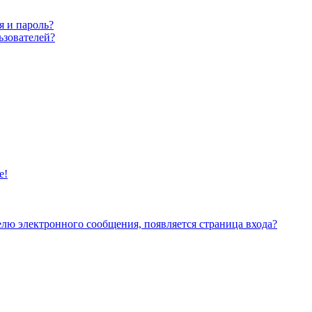
я и пароль?
ьзователей?
е!
елю электронного сообщения, появляется страница входа?