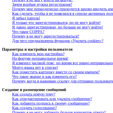
Зачем вообще нужна регистрация?
Почему мне периодически приходится заново вводить им
Как сделать, чтобы я не появлялся в списке активных пол
Я забыл пароль!
Я только что зарегистрировался, но не могу войти!
Я давно зарегистрирован, но больше не могу войти!
Что такое COPPA?
Почему я не могу зарегистрироваться?
Для чего предназначена функция «Удалить cookies»?
Параметры и настройки пользователя
Как изменить мои настройки?
На форуме неправильное время!
Я изменил часовой пояс, но время все равно неправильно
Моего языка нет в списке!
Как поместить картинку вместе со своим именем?
Что такое звание и как изменить его?
Почему, когда я нажимаю ссылку для отправки пользоват
Создание и размещение сообщений
Как создать новую тему?
Как отредактировать или удалить сообщение?
Как добавить подпись к своему сообщению?
Как создать голосование?
Почему я не могу добавить больше вариантов ответа?