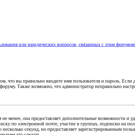
льзования или юридических вопросов, связанных с этим форумом
ом, что вы правильно вводите имя пользователя и пароль. Если 
к форуму. Также возможно, что администратор неправильно нас
м не менее, она предоставляет дополнительные возможности и у
иску по электронной почте, участие в группах, подписки на п
го несколько секунд, но предоставляет зарегистрированным пол
ндуем это сделать.