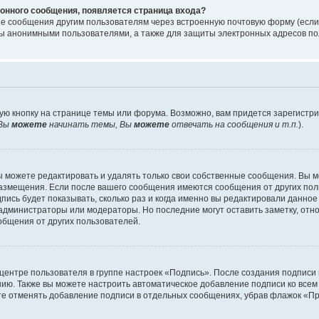
онного сообщения, появляется страница входа?
ые сообщения другим пользователям через встроенную почтовую форму (есл
 анонимными пользователями, а также для защиты электронных адресов пол
ую кнопку на странице темы или форума. Возможно, вам придется зарегистр
Вы
можете
начинать темы, Вы
можете
отвечать на сообщения и т.п.
).
 можете редактировать и удалять только свои собственные сообщения. Вы м
размещения. Если после вашего сообщения имеются сообщения от других пол
ись будет показывать, сколько раз и когда именно вы редактировали данное
администраторы или модераторы. Но последние могут оставить заметку, отн
ообщения от других пользователей.
 центре пользователя в группе настроек «Подпись». После создания подпис
ию. Также вы можете настроить автоматическое добавление подписи ко все
те отменять добавление подписи в отдельных сообщениях, убрав флажок «П