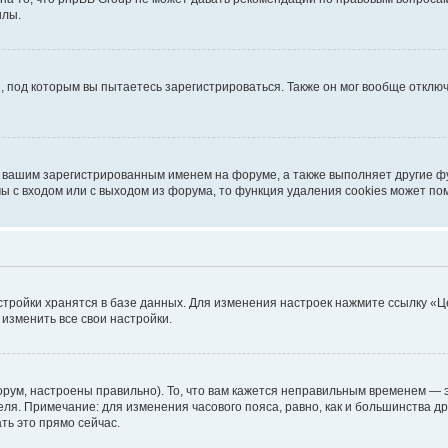
илы.
, под которым вы пытаетесь зарегистрироваться. Также он мог вообще откл
д вашим зарегистрированным именем на форуме, а также выполняет другие фу
 с входом или с выходом из форума, то функция удаления cookies может по
стройки хранятся в базе данных. Для изменения настроек нажмите ссылку «Ц
 изменить все свои настройки.
рум, настроены правильно). То, что вам кажется неправильным временем — э
теля. Примечание: для изменения часового пояса, равно, как и большинства 
ть это прямо сейчас.