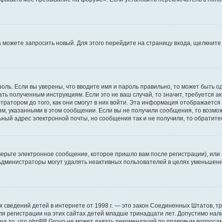
да можете запросить новый. Для этого перейдите на страницу входа, щелкни
оль. Если вы уверены, что вводите имя и пароль правильно, то может быть о
ать полученным инструкциям. Если это не ваш случай, то значит, требуется а
ратором до того, как они смогут в них войти. Эта информация отображается
ям, указанными в этом сообщении. Если вы не получили сообщения, то возмо
ьный адрес электронной почты, но сообщения так и не получили, то обратит
ерьте электронное сообщение, которое пришло вам после регистрации), или
 Администраторы могут удалять неактивных пользователей в целях уменьшен
ичных сведений детей в интернете от 1998 г. — это закон Соединенных Штатов
я регистрации на этих сайтах детей младше тринадцати лет. Допустимо нал
на то, что phpBB Group не может давать рекомендаций по правовым вопроса