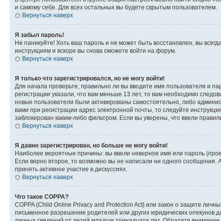
и самому себе. Для всех остальных вы будете скрытым пользователем.
Вернуться наверх
Я забыл пароль!
Не паникуйте! Хоть ваш пароль и не может быть восстановлен, вы всег
инструкциям и вскоре вы снова сможете войти на форум.
Вернуться наверх
Я только что зарегистрировался, но не могу войти!
Для начала проверьте, правильно ли вы вводите имя пользователя и пар
регистрации указали, что вам меньше 13 лет, то вам необходимо следов
новые пользователи были активированы самостоятельно, либо админист
вами при регистрации адрес электронной почты, то следуйте инструкци
заблокирован каким-либо фильтром. Если вы уверены, что ввели правил
Вернуться наверх
Я давно зарегистрирован, но больше не могу войти!
Наиболее вероятные причины: вы ввели неверное имя или пароль (пров
Если верно второе, то возможно вы не написали ни одного сообщения.
принять активное участие в дискуссиях.
Вернуться наверх
Что такое COPPA?
COPPA (Child Online Privacy and Protection Act) или закон о защите л
письменное разрешение родителей или других юридических опекунов дл
личных сведений от детей младше тринадцати лет. Обратите внимание 