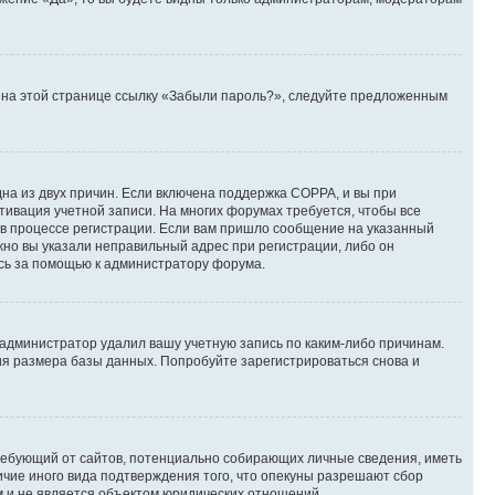
те на этой странице ссылку «Забыли пароль?», следуйте предложенным
дна из двух причин. Если включена поддержка COPPA, и вы при
ктивация учетной записи. На многих форумах требуется, чтобы все
 в процессе регистрации. Если вам пришло сообщение на указанный
жно вы указали неправильный адрес при регистрации, либо он
есь за помощью к администратору форума.
 администратор удалил вашу учетную запись по каким-либо причинам.
ия размера базы данных. Попробуйте зарегистрироваться снова и
, требующий от сайтов, потенциально собирающих личные сведения, иметь
ичие иного вида подтверждения того, что опекуны разрешают сбор
м и не является объектом юридических отношений.