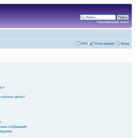
Расширенный поиск
FAQ
Регистрация
Вход
их?
т разные цвета?
!
чные сообщения!
бщение!