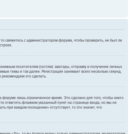
, то свяжитесь с администратором форума, чтобы проверить, не был ли
строек.
нимным посетителям (гостям): аватары, отправку и получение личных
имые темы и так далее. Регистрация занимает всего несколько секунд,
 рекомендуем это сделать.
а форуме лишь ограниченное время. Это сделано для того, чтобы никто
ете отметить флажком указанный пункт на странице входа, но мы не
ть при каждом посещении» отсутствует, то это значит, что
ожение «Да», то вы будете видны только администраторам, модераторам