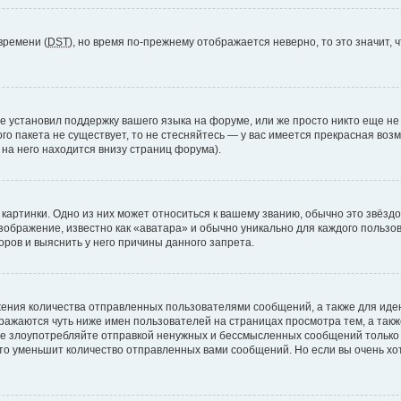
времени (
DST
), но время по-прежнему отображается неверно, то это значит,
е установил поддержку вашего языка на форуме, или же просто никто еще не
ого пакета не существует, то не стесняйтесь — у вас имеется прекрасная во
а него находится внизу страниц форума).
артинки. Одно из них может относиться к вашему званию, обычно это звёздоч
зображение, известно как «аватара» и обычно уникально для каждого пользов
ров и выяснить у него причины данного запрета.
ения количества отправленных пользователями сообщений, а также для ид
ажаются чуть ниже имен пользователей на страницах просмотра тем, а так
не злоупотребляйте отправкой ненужных и бессмысленных сообщений только 
то уменьшит количество отправленных вами сообщений. Но если вы очень хот