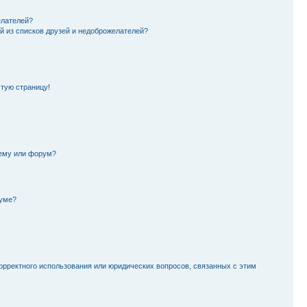
елателей?
й из списков друзей и недоброжелателей?
стую страницу!
тему или форум?
руме?
орректного использования или юридических вопросов, связанных с этим