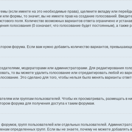
темы (если имеете на это необходимые права), щелкните вкладку или перей
ки или формы, то значит, вы не имеете прав на создание голосований. Введите
екстового поля. Количество возможных вариантов ответа ограничено и устан
дения голосования (0 означает, что голосование будет постоянным), а также
тором форума. Если вам нужно добавить количество вариантов, превышающее
их создателями, модераторами или администраторами. Для редактирования го
совать, то вы можете удалить голосование или отредактировать любой из вари
осование. Это сделано для того, чтобы нельзя было менять варианты ответ
елям или группам пользователей. Чтобы их просматривать, размещать в ни
тором форума для получения доступа к таким форумам.
 форумов, групп пользователей или отдельных пользователей. Администра
енам определенных групп. Если вы не знаете, почему не можете добавлять 