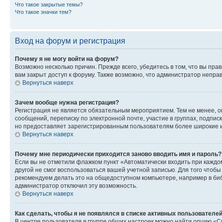
Что такое закрытые темы?
Что такое значки тем?
Вход на форум и регистрация
Почему я не могу войти на форум?
Возможно несколько причин. Прежде всего, убедитесь в том, что вы пр
вам закрыт доступ к форуму. Также возможно, что администратор непр
Вернуться наверх
Зачем вообще нужна регистрация?
Регистрация не является обязательным мероприятием. Тем не менее, о
сообщений, переписку по электронной почте, участие в группах, подпис
но предоставляет зарегистрированным пользователям более широкие и
Вернуться наверх
Почему мне периодически приходится заново вводить имя и пароль?
Если вы не отметили флажком пункт «Автоматически входить при каждо
другой не смог воспользоваться вашей учетной записью. Для того чтоб
рекомендуем делать это на общедоступном компьютере, например в библи
администратор отключил эту возможность.
Вернуться наверх
Как сделать, чтобы я не появлялся в списке активных пользователе
В центре пользователя в группе общих настроек можно найти опцию «С