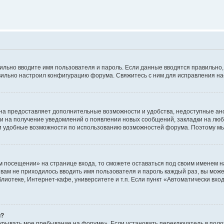
авильно вводите имя пользователя и пароль. Если данные вводятся правильно
авильно настроил конфигурацию форума. Свяжитесь с ним для исправления на
на предоставляет дополнительные возможности и удобства, недоступные ано
ки на получение уведомлений о появлении новых сообщений, закладки на люб
 удобные возможности по использованию возможностей форума. Поэтому мы
м посещении» на странице входа, то сможете оставаться под своим именем н
ы вам не приходилось вводить имя пользователя и пароль каждый раз, вы мож
отеке, Интернет-кафе, университете и т.п. Если пункт «Автоматически входи
й?
крывать мое пребывание на форуме». Если установить переключатель в пол