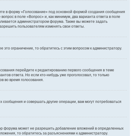
дите в форму «Голосование» под основной формой создания сообщения
 вопрос в поле «Вопрос» и, как минимум, два варианта ответа в поле
авливается администратором форума. Также вы можете задать
 разрешить пользователям изменять свои ответы.
 это ограничение, то обратитесь с этим вопросом к администратору.
лосования перейдите к редактированию первого сообщения в теме
антов ответа. Но если кто-нибудь уже проголосовал, то только
ов во время голосования.
х сообщения и совершать другие операции, вам могут потребоваться
тор форума может не разрешить добавление вложений в определенных
вложения, то обратитесь за разъяснениями к администратору.