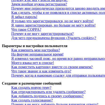
Зачем вообще нужна регистрация?
Почему мне периодически приходится заново вводить им
Как сделать, чтобы я не появлялся в списке активных пол
Я забыл пароль!
Я только что зарегистрировался, но не могу войти!
Я давно зарегистрирован, но больше не могу войти!
Что такое COPPA?
Почему я не могу зарегистрироваться?
Для чего предназначена функция «Удалить cookies»?
Параметры и настройки пользователя
Как изменить мои настройки?
На форуме неправильное время!
Я изменил часовой пояс, но время все равно неправильно
Моего языка нет в списке!
Как поместить картинку вместе со своим именем?
Что такое звание и как изменить его?
Почему, когда я нажимаю ссылку для отправки пользоват
Создание и размещение сообщений
Как создать новую тему?
Как отредактировать или удалить сообщение?
Как добавить подпись к своему сообщению?
Как создать голосование?
Почему я не могу добавить больше вариантов ответа?