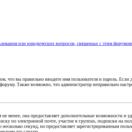
льзования или юридических вопросов, связанных с этим форумом
ом, что вы правильно вводите имя пользователя и пароль. Если 
к форуму. Также возможно, что администратор неправильно нас
м не менее, она предоставляет дополнительные возможности и у
иску по электронной почте, участие в группах, подписки на п
го несколько секунд, но предоставляет зарегистрированным пол
ндуем это сделать.