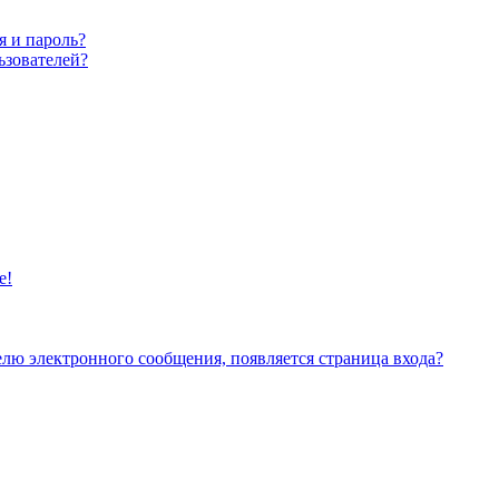
я и пароль?
ьзователей?
е!
елю электронного сообщения, появляется страница входа?