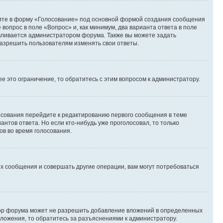
дите в форму «Голосование» под основной формой создания сообщения
 вопрос в поле «Вопрос» и, как минимум, два варианта ответа в поле
авливается администратором форума. Также вы можете задать
 разрешить пользователям изменять свои ответы.
 это ограничение, то обратитесь с этим вопросом к администратору.
лосования перейдите к редактированию первого сообщения в теме
антов ответа. Но если кто-нибудь уже проголосовал, то только
ов во время голосования.
х сообщения и совершать другие операции, вам могут потребоваться
тор форума может не разрешить добавление вложений в определенных
вложения, то обратитесь за разъяснениями к администратору.