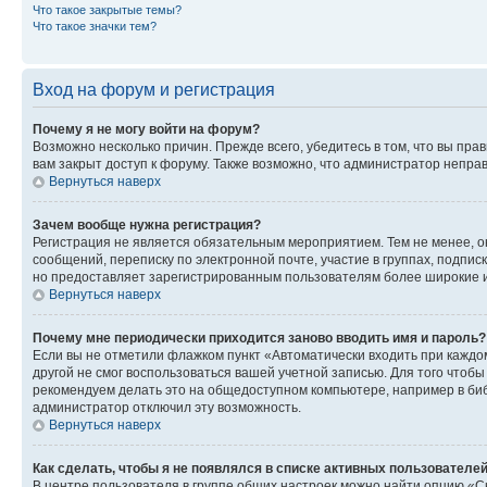
Что такое закрытые темы?
Что такое значки тем?
Вход на форум и регистрация
Почему я не могу войти на форум?
Возможно несколько причин. Прежде всего, убедитесь в том, что вы пр
вам закрыт доступ к форуму. Также возможно, что администратор непр
Вернуться наверх
Зачем вообще нужна регистрация?
Регистрация не является обязательным мероприятием. Тем не менее, о
сообщений, переписку по электронной почте, участие в группах, подпис
но предоставляет зарегистрированным пользователям более широкие и
Вернуться наверх
Почему мне периодически приходится заново вводить имя и пароль?
Если вы не отметили флажком пункт «Автоматически входить при каждо
другой не смог воспользоваться вашей учетной записью. Для того чтоб
рекомендуем делать это на общедоступном компьютере, например в библи
администратор отключил эту возможность.
Вернуться наверх
Как сделать, чтобы я не появлялся в списке активных пользователе
В центре пользователя в группе общих настроек можно найти опцию «С