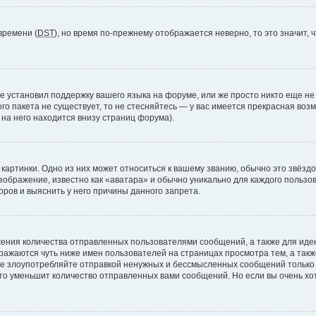
времени (
DST
), но время по-прежнему отображается неверно, то это значит,
е установил поддержку вашего языка на форуме, или же просто никто еще не
ого пакета не существует, то не стесняйтесь — у вас имеется прекрасная во
а него находится внизу страниц форума).
артинки. Одно из них может относиться к вашему званию, обычно это звёздоч
зображение, известно как «аватара» и обычно уникально для каждого пользов
ров и выяснить у него причины данного запрета.
ения количества отправленных пользователями сообщений, а также для ид
ажаются чуть ниже имен пользователей на страницах просмотра тем, а так
не злоупотребляйте отправкой ненужных и бессмысленных сообщений только 
то уменьшит количество отправленных вами сообщений. Но если вы очень хот