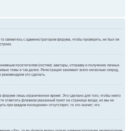
, то свяжитесь с администратором форума, чтобы проверить, не был ли
строек.
нимным посетителям (гостям): аватары, отправку и получение личных
имые темы и так далее. Регистрация занимает всего несколько секунд,
 рекомендуем это сделать.
а форуме лишь ограниченное время. Это сделано для того, чтобы никто
ете отметить флажком указанный пункт на странице входа, но мы не
ть при каждом посещении» отсутствует, то это значит, что
ожение «Да», то вы будете видны только администраторам, модераторам