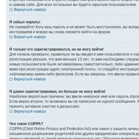
и самому себе. Для всех остальных вы будете скрытым пользователем.
Вернуться наверх
Я забыл пароль!
Не паникуйте! Хоть ваш пароль и не может быть восстановлен, вы всег
инструкциям и вскоре вы снова сможете войти на форум.
Вернуться наверх
Я только что зарегистрировался, но не могу войти!
Для начала проверьте, правильно ли вы вводите имя пользователя и пар
регистрации указали, что вам меньше 13 лет, то вам необходимо следов
новые пользователи были активированы самостоятельно, либо админист
вами при регистрации адрес электронной почты, то следуйте инструкци
заблокирован каким-либо фильтром. Если вы уверены, что ввели правил
Вернуться наверх
Я давно зарегистрирован, но больше не могу войти!
Наиболее вероятные причины: вы ввели неверное имя или пароль (пров
Если верно второе, то возможно вы не написали ни одного сообщения.
принять активное участие в дискуссиях.
Вернуться наверх
Что такое COPPA?
COPPA (Child Online Privacy and Protection Act) или закон о защите л
письменное разрешение родителей или других юридических опекунов дл
личных сведений от детей младше тринадцати лет. Обратите внимание 