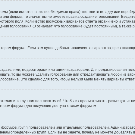
темы (если имеете на это необходимые права), щелкните вкладку или перей
ки или формы, то значит, вы не имеете прав на создание голосований. Введите
екстового поля. Количество возможных вариантов ответа ограничено и устан
дения голосования (0 означает, что голосование будет постоянным), а также
тором форума. Если вам нужно добавить количество вариантов, превышающее
их создателями, модераторами или администраторами. Для редактирования го
совать, то вы можете удалить голосование или отредактировать любой из вари
осование. Это сделано для того, чтобы нельзя было менять варианты ответ
елям или группам пользователей. Чтобы их просматривать, размещать в ни
тором форума для получения доступа к таким форумам.
 форумов, групп пользователей или отдельных пользователей. Администра
енам определенных групп. Если вы не знаете, почему не можете добавлять 