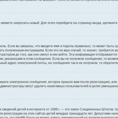
да можете запросить новый. Для этого перейдите на страницу входа, щелкни
оль. Если вы уверены, что вводите имя и пароль правильно, то может быть о
ать полученным инструкциям. Если это не ваш случай, то значит, требуется а
ратором до того, как они смогут в них войти. Эта информация отображается
ям, указанными в этом сообщении. Если вы не получили сообщения, то возмо
ьный адрес электронной почты, но сообщения так и не получили, то обратит
ерьте электронное сообщение, которое пришло вам после регистрации), или
 Администраторы могут удалять неактивных пользователей в целях уменьшен
ичных сведений детей в интернете от 1998 г. — это закон Соединенных Штатов
я регистрации на этих сайтах детей младше тринадцати лет. Допустимо нал
на то, что phpBB Group не может давать рекомендаций по правовым вопроса