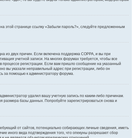
те на этой странице ссылку «Забыли пароль?», следуйте предложенным
дна из двух причин. Если включена поддержка COPPA, и вы при
ктивация учетной записи. На многих форумах требуется, чтобы все
 в процессе регистрации. Если вам пришло сообщение на указанный
жно вы указали неправильный адрес при регистрации, либо он
есь за помощью к администратору форума.
 администратор удалил вашу учетную запись по каким-либо причинам.
ия размера базы данных. Попробуйте зарегистрироваться снова и
, требующий от сайтов, потенциально собирающих личные сведения, иметь
ичие иного вида подтверждения того, что опекуны разрешают сбор
м и не является объектом юридических отношений.