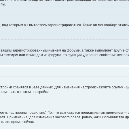
илы.
, под которым вы пытаетесь зарегистрироваться. Также он мог вообще откл
д вашим зарегистрированным именем на форуме, а также выполняет другие фу
 с входом или с выходом из форума, то функция удаления cookies может по
стройки хранятся в базе данных. Для изменения настроек нажмите ссылку «Ц
 изменить все свои настройки.
рум, настроены правильно). То, что вам кажется неправильным временем — э
теля. Примечание: для изменения часового пояса, равно, как и большинства 
ть это прямо сейчас.