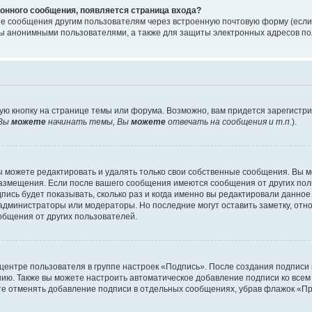
онного сообщения, появляется страница входа?
ые сообщения другим пользователям через встроенную почтовую форму (есл
 анонимными пользователями, а также для защиты электронных адресов пол
ую кнопку на странице темы или форума. Возможно, вам придется зарегистр
Вы
можете
начинать темы, Вы
можете
отвечать на сообщения и т.п.
).
 можете редактировать и удалять только свои собственные сообщения. Вы м
размещения. Если после вашего сообщения имеются сообщения от других пол
ись будет показывать, сколько раз и когда именно вы редактировали данное
администраторы или модераторы. Но последние могут оставить заметку, отн
ообщения от других пользователей.
 центре пользователя в группе настроек «Подпись». После создания подпис
ию. Также вы можете настроить автоматическое добавление подписи ко все
те отменять добавление подписи в отдельных сообщениях, убрав флажок «П