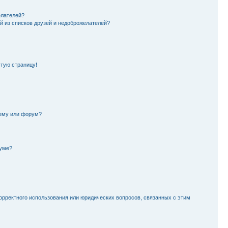
елателей?
й из списков друзей и недоброжелателей?
стую страницу!
тему или форум?
руме?
орректного использования или юридических вопросов, связанных с этим