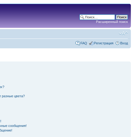
Расширенный поиск
FAQ
Регистрация
Вход
их?
т разные цвета?
!
чные сообщения!
бщение!