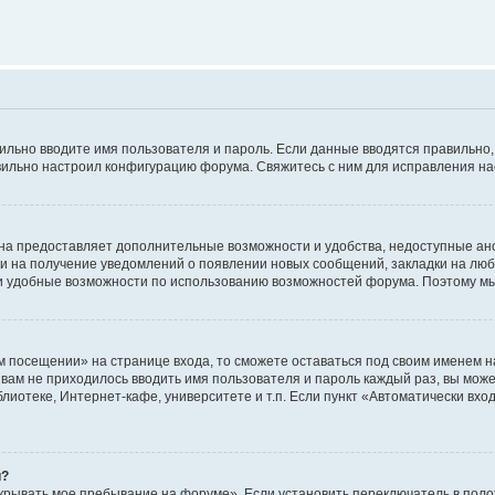
авильно вводите имя пользователя и пароль. Если данные вводятся правильно
авильно настроил конфигурацию форума. Свяжитесь с ним для исправления на
на предоставляет дополнительные возможности и удобства, недоступные ано
ки на получение уведомлений о появлении новых сообщений, закладки на люб
 удобные возможности по использованию возможностей форума. Поэтому мы
м посещении» на странице входа, то сможете оставаться под своим именем н
ы вам не приходилось вводить имя пользователя и пароль каждый раз, вы мож
отеке, Интернет-кафе, университете и т.п. Если пункт «Автоматически входи
й?
крывать мое пребывание на форуме». Если установить переключатель в пол