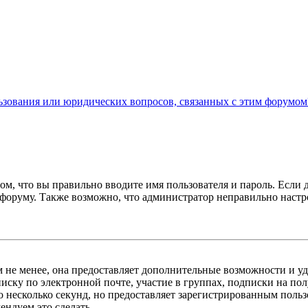
льзования или юридических вопросов, связанных с этим форумом
ом, что вы правильно вводите имя пользователя и пароль. Если 
к форуму. Также возможно, что администратор неправильно нас
м не менее, она предоставляет дополнительные возможности и у
иску по электронной почте, участие в группах, подписки на п
го несколько секунд, но предоставляет зарегистрированным пол
ндуем это сделать.