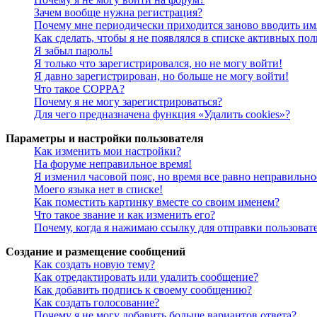
Зачем вообще нужна регистрация?
Почему мне периодически приходится заново вводить им
Как сделать, чтобы я не появлялся в списке активных пол
Я забыл пароль!
Я только что зарегистрировался, но не могу войти!
Я давно зарегистрирован, но больше не могу войти!
Что такое COPPA?
Почему я не могу зарегистрироваться?
Для чего предназначена функция «Удалить cookies»?
Параметры и настройки пользователя
Как изменить мои настройки?
На форуме неправильное время!
Я изменил часовой пояс, но время все равно неправильно
Моего языка нет в списке!
Как поместить картинку вместе со своим именем?
Что такое звание и как изменить его?
Почему, когда я нажимаю ссылку для отправки пользоват
Создание и размещение сообщений
Как создать новую тему?
Как отредактировать или удалить сообщение?
Как добавить подпись к своему сообщению?
Как создать голосование?
Почему я не могу добавить больше вариантов ответа?