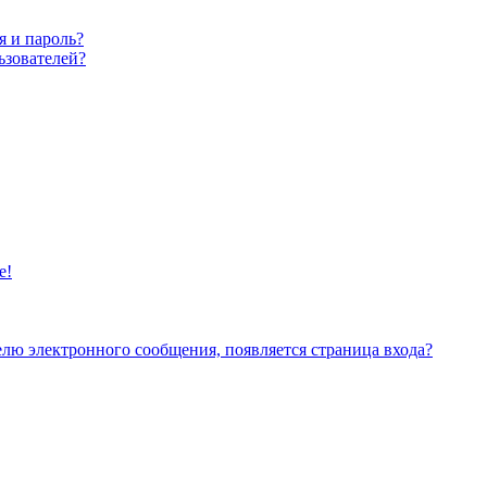
я и пароль?
ьзователей?
е!
елю электронного сообщения, появляется страница входа?