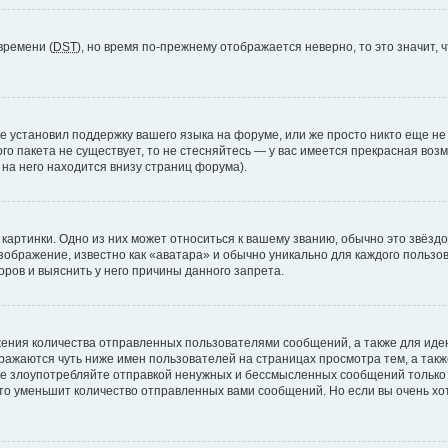
времени (
DST
), но время по-прежнему отображается неверно, то это значит,
е установил поддержку вашего языка на форуме, или же просто никто еще не
ого пакета не существует, то не стесняйтесь — у вас имеется прекрасная во
а него находится внизу страниц форума).
артинки. Одно из них может относиться к вашему званию, обычно это звёздоч
зображение, известно как «аватара» и обычно уникально для каждого пользов
ров и выяснить у него причины данного запрета.
ения количества отправленных пользователями сообщений, а также для ид
ажаются чуть ниже имен пользователей на страницах просмотра тем, а так
не злоупотребляйте отправкой ненужных и бессмысленных сообщений только 
то уменьшит количество отправленных вами сообщений. Но если вы очень хот