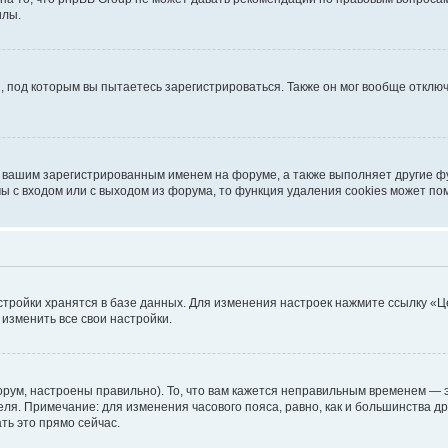
илы.
, под которым вы пытаетесь зарегистрироваться. Также он мог вообще откл
д вашим зарегистрированным именем на форуме, а также выполняет другие фу
 с входом или с выходом из форума, то функция удаления cookies может по
стройки хранятся в базе данных. Для изменения настроек нажмите ссылку «Ц
 изменить все свои настройки.
рум, настроены правильно). То, что вам кажется неправильным временем — э
теля. Примечание: для изменения часового пояса, равно, как и большинства 
ть это прямо сейчас.