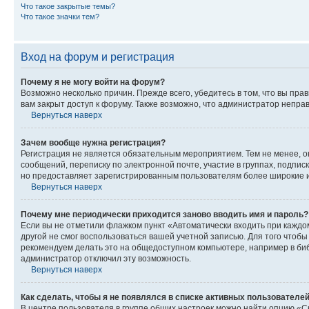
Что такое закрытые темы?
Что такое значки тем?
Вход на форум и регистрация
Почему я не могу войти на форум?
Возможно несколько причин. Прежде всего, убедитесь в том, что вы пр
вам закрыт доступ к форуму. Также возможно, что администратор непр
Вернуться наверх
Зачем вообще нужна регистрация?
Регистрация не является обязательным мероприятием. Тем не менее, о
сообщений, переписку по электронной почте, участие в группах, подпис
но предоставляет зарегистрированным пользователям более широкие и
Вернуться наверх
Почему мне периодически приходится заново вводить имя и пароль?
Если вы не отметили флажком пункт «Автоматически входить при каждо
другой не смог воспользоваться вашей учетной записью. Для того чтоб
рекомендуем делать это на общедоступном компьютере, например в библи
администратор отключил эту возможность.
Вернуться наверх
Как сделать, чтобы я не появлялся в списке активных пользователе
В центре пользователя в группе общих настроек можно найти опцию «С