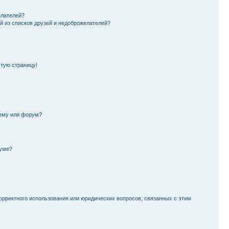
елателей?
й из списков друзей и недоброжелателей?
стую страницу!
тему или форум?
руме?
орректного использования или юридических вопросов, связанных с этим