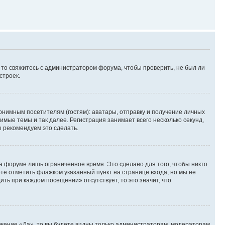
, то свяжитесь с администратором форума, чтобы проверить, не был ли
строек.
нимным посетителям (гостям): аватары, отправку и получение личных
имые темы и так далее. Регистрация занимает всего несколько секунд,
 рекомендуем это сделать.
а форуме лишь ограниченное время. Это сделано для того, чтобы никто
ете отметить флажком указанный пункт на странице входа, но мы не
ть при каждом посещении» отсутствует, то это значит, что
ожение «Да», то вы будете видны только администраторам, модераторам