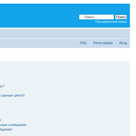
Расширенный поиск
FAQ
Регистрация
Вход
их?
т разные цвета?
!
чные сообщения!
бщение!