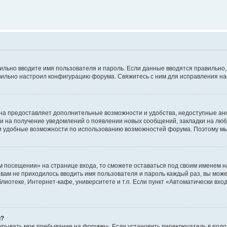
авильно вводите имя пользователя и пароль. Если данные вводятся правильно
авильно настроил конфигурацию форума. Свяжитесь с ним для исправления на
на предоставляет дополнительные возможности и удобства, недоступные ано
ки на получение уведомлений о появлении новых сообщений, закладки на люб
 удобные возможности по использованию возможностей форума. Поэтому мы
м посещении» на странице входа, то сможете оставаться под своим именем н
ы вам не приходилось вводить имя пользователя и пароль каждый раз, вы мож
отеке, Интернет-кафе, университете и т.п. Если пункт «Автоматически входи
й?
крывать мое пребывание на форуме». Если установить переключатель в пол