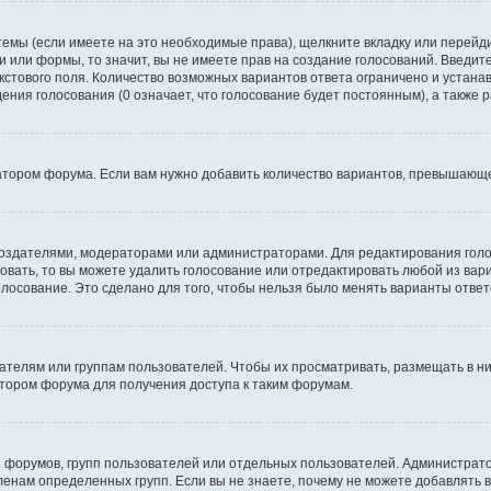
темы (если имеете на это необходимые права), щелкните вкладку или перей
ки или формы, то значит, вы не имеете прав на создание голосований. Введите
екстового поля. Количество возможных вариантов ответа ограничено и устан
дения голосования (0 означает, что голосование будет постоянным), а также
тором форума. Если вам нужно добавить количество вариантов, превышающее
их создателями, модераторами или администраторами. Для редактирования го
совать, то вы можете удалить голосование или отредактировать любой из вари
осование. Это сделано для того, чтобы нельзя было менять варианты ответ
елям или группам пользователей. Чтобы их просматривать, размещать в ни
тором форума для получения доступа к таким форумам.
 форумов, групп пользователей или отдельных пользователей. Администра
енам определенных групп. Если вы не знаете, почему не можете добавлять 