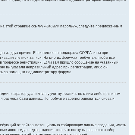
те на этой странице ссылку «Забыли пароль?», следуйте предложенным
дна из двух причин. Если включена поддержка COPPA, и вы при
ктивация учетной записи. На многих форумах требуется, чтобы все
 в процессе регистрации. Если вам пришло сообщение на указанный
жно вы указали неправильный адрес при регистрации, либо он
есь за помощью к администратору форума.
 администратор удалил вашу учетную запись по каким-либо причинам.
ия размера базы данных. Попробуйте зарегистрироваться снова и
, требующий от сайтов, потенциально собирающих личные сведения, иметь
ичие иного вида подтверждения того, что опекуны разрешают сбор
м и не является объектом юридических отношений.