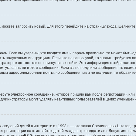
да можете запросить новый. Для этого перейдите на страницу входа, щелкни
оль. Если вы уверены, что вводите имя и пароль правильно, то может быть о
ать полученным инструкциям. Если это не ваш случай, то значит, требуется а
ратором до того, как они смогут в них войти. Эта информация отображается
ям, указанными в этом сообщении. Если вы не получили сообщения, то возмо
ьный адрес электронной почты, но сообщения так и не получили, то обратит
ерьте электронное сообщение, которое пришло вам после регистрации), или
 Администраторы могут удалять неактивных пользователей в целях уменьшен
ичных сведений детей в интернете от 1998 г. — это закон Соединенных Штатов
я регистрации на этих сайтах детей младше тринадцати лет. Допустимо нал
на то, что phpBB Group не может давать рекомендаций по правовым вопроса