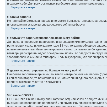
и самому себе. Для всех остальных вы будете скрытым пользователем.
Вернуться наверх
Я забыл пароль!
Не паникуйте! Хоть ваш пароль и не может быть восстановлен, вы всег
инструкциям и вскоре вы снова сможете войти на форум.
Вернуться наверх
Я только что зарегистрировался, но не могу войти!
Для начала проверьте, правильно ли вы вводите имя пользователя и пар
регистрации указали, что вам меньше 13 лет, то вам необходимо следов
новые пользователи были активированы самостоятельно, либо админист
вами при регистрации адрес электронной почты, то следуйте инструкци
заблокирован каким-либо фильтром. Если вы уверены, что ввели правил
Вернуться наверх
Я давно зарегистрирован, но больше не могу войти!
Наиболее вероятные причины: вы ввели неверное имя или пароль (пров
Если верно второе, то возможно вы не написали ни одного сообщения.
принять активное участие в дискуссиях.
Вернуться наверх
Что такое COPPA?
COPPA (Child Online Privacy and Protection Act) или закон о защите л
письменное разрешение родителей или других юридических опекунов дл
личных сведений от детей младше тринадцати лет. Обратите внимание 