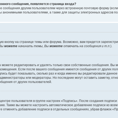
онного сообщения, появляется страница входа?
ые сообщения другим пользователям через встроенную почтовую форму (есл
 анонимными пользователями, а также для защиты электронных адресов пол
ую кнопку на странице темы или форума. Возможно, вам придется зарегистр
Вы
можете
начинать темы, Вы
можете
отвечать на сообщения и т.п.
).
 можете редактировать и удалять только свои собственные сообщения. Вы м
размещения. Если после вашего сообщения имеются сообщения от других пол
ись будет показывать, сколько раз и когда именно вы редактировали данное
администраторы или модераторы. Но последние могут оставить заметку, отн
ообщения от других пользователей.
 центре пользователя в группе настроек «Подпись». После создания подпис
ию. Также вы можете настроить автоматическое добавление подписи ко все
те отменять добавление подписи в отдельных сообщениях, убрав флажок «П