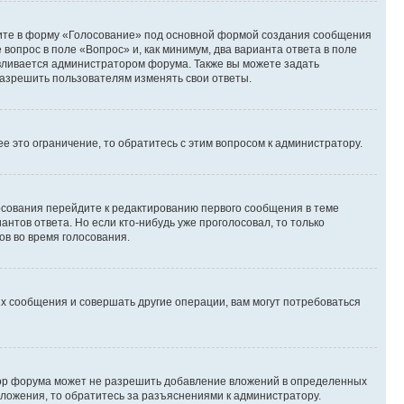
дите в форму «Голосование» под основной формой создания сообщения
 вопрос в поле «Вопрос» и, как минимум, два варианта ответа в поле
авливается администратором форума. Также вы можете задать
 разрешить пользователям изменять свои ответы.
 это ограничение, то обратитесь с этим вопросом к администратору.
лосования перейдите к редактированию первого сообщения в теме
антов ответа. Но если кто-нибудь уже проголосовал, то только
ов во время голосования.
х сообщения и совершать другие операции, вам могут потребоваться
тор форума может не разрешить добавление вложений в определенных
вложения, то обратитесь за разъяснениями к администратору.