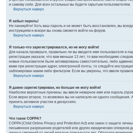
и самому себе. Для всех остальных вы будете скрытым пользователем.
Вернуться наверх
Я забыл пароль!
Не паникуйте! Хоть ваш пароль и не может быть восстановлен, вы всег
инструкциям и вскоре вы снова сможете войти на форум.
Вернуться наверх
Я только что зарегистрировался, но не могу войти!
Для начала проверьте, правильно ли вы вводите имя пользователя и пар
регистрации указали, что вам меньше 13 лет, то вам необходимо следов
новые пользователи были активированы самостоятельно, либо админист
вами при регистрации адрес электронной почты, то следуйте инструкци
заблокирован каким-либо фильтром. Если вы уверены, что ввели правил
Вернуться наверх
Я давно зарегистрирован, но больше не могу войти!
Наиболее вероятные причины: вы ввели неверное имя или пароль (пров
Если верно второе, то возможно вы не написали ни одного сообщения.
принять активное участие в дискуссиях.
Вернуться наверх
Что такое COPPA?
COPPA (Child Online Privacy and Protection Act) или закон о защите л
письменное разрешение родителей или других юридических опекунов дл
личных сведений от детей младше тринадцати лет. Обратите внимание 