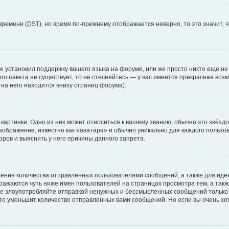
времени (
DST
), но время по-прежнему отображается неверно, то это значит,
е установил поддержку вашего языка на форуме, или же просто никто еще не
ого пакета не существует, то не стесняйтесь — у вас имеется прекрасная во
а него находится внизу страниц форума).
артинки. Одно из них может относиться к вашему званию, обычно это звёздоч
зображение, известно как «аватара» и обычно уникально для каждого пользов
ров и выяснить у него причины данного запрета.
ения количества отправленных пользователями сообщений, а также для ид
ажаются чуть ниже имен пользователей на страницах просмотра тем, а так
не злоупотребляйте отправкой ненужных и бессмысленных сообщений только 
то уменьшит количество отправленных вами сообщений. Но если вы очень хот