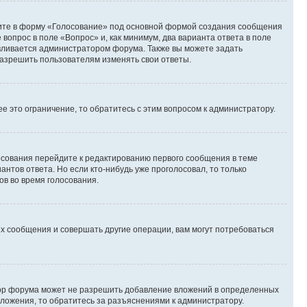
дите в форму «Голосование» под основной формой создания сообщения
 вопрос в поле «Вопрос» и, как минимум, два варианта ответа в поле
авливается администратором форума. Также вы можете задать
 разрешить пользователям изменять свои ответы.
 это ограничение, то обратитесь с этим вопросом к администратору.
лосования перейдите к редактированию первого сообщения в теме
антов ответа. Но если кто-нибудь уже проголосовал, то только
ов во время голосования.
х сообщения и совершать другие операции, вам могут потребоваться
тор форума может не разрешить добавление вложений в определенных
вложения, то обратитесь за разъяснениями к администратору.