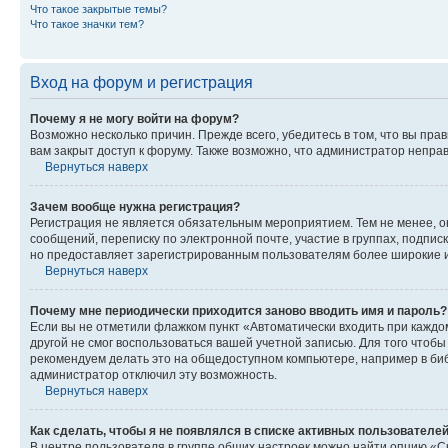
Что такое закрытые темы?
Что такое значки тем?
Вход на форум и регистрация
Почему я не могу войти на форум?
Возможно несколько причин. Прежде всего, убедитесь в том, что вы пр
вам закрыт доступ к форуму. Также возможно, что администратор непр
Вернуться наверх
Зачем вообще нужна регистрация?
Регистрация не является обязательным мероприятием. Тем не менее, о
сообщений, переписку по электронной почте, участие в группах, подпис
но предоставляет зарегистрированным пользователям более широкие и
Вернуться наверх
Почему мне периодически приходится заново вводить имя и пароль?
Если вы не отметили флажком пункт «Автоматически входить при каждо
другой не смог воспользоваться вашей учетной записью. Для того чтоб
рекомендуем делать это на общедоступном компьютере, например в библи
администратор отключил эту возможность.
Вернуться наверх
Как сделать, чтобы я не появлялся в списке активных пользователе
В центре пользователя в группе общих настроек можно найти опцию «С