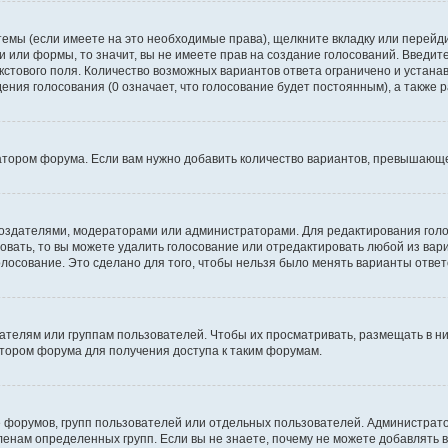
темы (если имеете на это необходимые права), щелкните вкладку или перей
ки или формы, то значит, вы не имеете прав на создание голосований. Введите
екстового поля. Количество возможных вариантов ответа ограничено и устан
дения голосования (0 означает, что голосование будет постоянным), а также
тором форума. Если вам нужно добавить количество вариантов, превышающее
их создателями, модераторами или администраторами. Для редактирования го
совать, то вы можете удалить голосование или отредактировать любой из вари
осование. Это сделано для того, чтобы нельзя было менять варианты ответ
елям или группам пользователей. Чтобы их просматривать, размещать в ни
тором форума для получения доступа к таким форумам.
 форумов, групп пользователей или отдельных пользователей. Администра
енам определенных групп. Если вы не знаете, почему не можете добавлять 