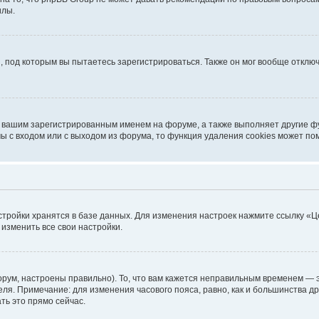
илы.
, под которым вы пытаетесь зарегистрироваться. Также он мог вообще откл
д вашим зарегистрированным именем на форуме, а также выполняет другие фу
 с входом или с выходом из форума, то функция удаления cookies может по
стройки хранятся в базе данных. Для изменения настроек нажмите ссылку «Ц
 изменить все свои настройки.
рум, настроены правильно). То, что вам кажется неправильным временем — э
теля. Примечание: для изменения часового пояса, равно, как и большинства 
ть это прямо сейчас.