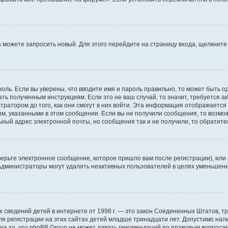
да можете запросить новый. Для этого перейдите на страницу входа, щелкни
оль. Если вы уверены, что вводите имя и пароль правильно, то может быть о
ать полученным инструкциям. Если это не ваш случай, то значит, требуется а
ратором до того, как они смогут в них войти. Эта информация отображается
ям, указанными в этом сообщении. Если вы не получили сообщения, то возмо
ьный адрес электронной почты, но сообщения так и не получили, то обратит
ерьте электронное сообщение, которое пришло вам после регистрации), или
 Администраторы могут удалять неактивных пользователей в целях уменьшен
ичных сведений детей в интернете от 1998 г. — это закон Соединенных Штатов
я регистрации на этих сайтах детей младше тринадцати лет. Допустимо нал
на то, что phpBB Group не может давать рекомендаций по правовым вопроса