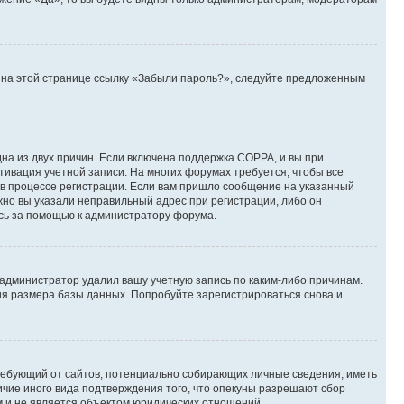
те на этой странице ссылку «Забыли пароль?», следуйте предложенным
дна из двух причин. Если включена поддержка COPPA, и вы при
ктивация учетной записи. На многих форумах требуется, чтобы все
 в процессе регистрации. Если вам пришло сообщение на указанный
жно вы указали неправильный адрес при регистрации, либо он
есь за помощью к администратору форума.
 администратор удалил вашу учетную запись по каким-либо причинам.
ия размера базы данных. Попробуйте зарегистрироваться снова и
, требующий от сайтов, потенциально собирающих личные сведения, иметь
ичие иного вида подтверждения того, что опекуны разрешают сбор
м и не является объектом юридических отношений.