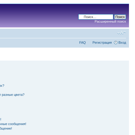
Расширенный поиск
FAQ
Регистрация
Вход
их?
т разные цвета?
!
чные сообщения!
бщение!