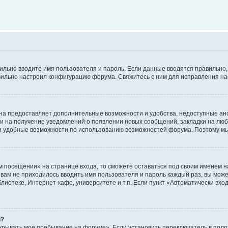
авильно вводите имя пользователя и пароль. Если данные вводятся правильно
авильно настроил конфигурацию форума. Свяжитесь с ним для исправления на
на предоставляет дополнительные возможности и удобства, недоступные ано
ки на получение уведомлений о появлении новых сообщений, закладки на люб
 удобные возможности по использованию возможностей форума. Поэтому мы
м посещении» на странице входа, то сможете оставаться под своим именем н
ы вам не приходилось вводить имя пользователя и пароль каждый раз, вы мож
отеке, Интернет-кафе, университете и т.п. Если пункт «Автоматически входи
й?
крывать мое пребывание на форуме». Если установить переключатель в пол