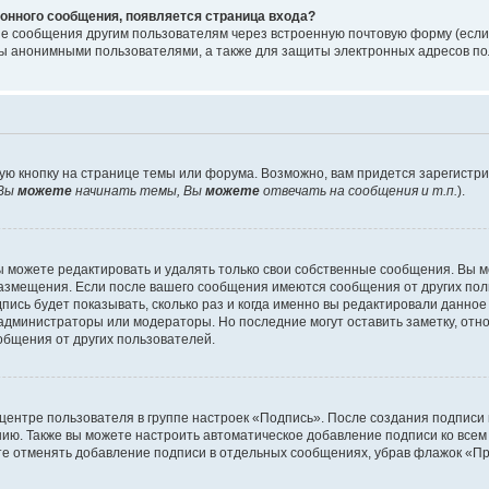
онного сообщения, появляется страница входа?
ые сообщения другим пользователям через встроенную почтовую форму (есл
 анонимными пользователями, а также для защиты электронных адресов пол
ую кнопку на странице темы или форума. Возможно, вам придется зарегистр
Вы
можете
начинать темы, Вы
можете
отвечать на сообщения и т.п.
).
 можете редактировать и удалять только свои собственные сообщения. Вы м
размещения. Если после вашего сообщения имеются сообщения от других пол
ись будет показывать, сколько раз и когда именно вы редактировали данное
администраторы или модераторы. Но последние могут оставить заметку, отн
ообщения от других пользователей.
 центре пользователя в группе настроек «Подпись». После создания подпис
ию. Также вы можете настроить автоматическое добавление подписи ко все
те отменять добавление подписи в отдельных сообщениях, убрав флажок «П