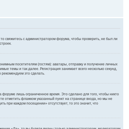
, то свяжитесь с администратором форума, чтобы проверить, не был ли
строек.
нимным посетителям (гостям): аватары, отправку и получение личных
имые темы и так далее. Регистрация занимает всего несколько секунд,
 рекомендуем это сделать.
а форуме лишь ограниченное время. Это сделано для того, чтобы никто
ете отметить флажком указанный пункт на странице входа, но мы не
ть при каждом посещении» отсутствует, то это значит, что
ожение «Да», то вы будете видны только администраторам, модераторам