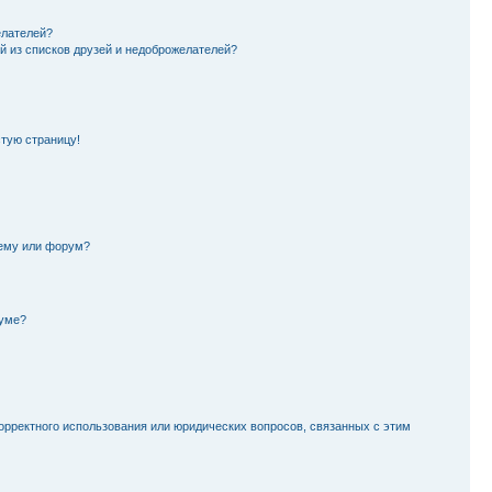
елателей?
й из списков друзей и недоброжелателей?
стую страницу!
тему или форум?
руме?
орректного использования или юридических вопросов, связанных с этим