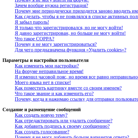
Зачем вообще нужна регистрация?
Почему мне периодически приходится заново вводить им
Как сделать, чтобы я не появлялся в списке активных пол
Я забыл пароль!
Я только что зарегистрировался, но не могу войти!
Я давно зарегистрирован, но больше не могу войти!
Что такое COPPA?
Почему я не могу зарегистрироваться?
Для чего предназначена функция «Удалить cookies»?
Параметры и настройки пользователя
Как изменить мои настройки?
На форуме неправильное время!
Я изменил часовой пояс, но время все равно неправильно
Моего языка нет в списке!
Как поместить картинку вместе со своим именем?
Что такое звание и как изменить его?
Почему, когда я нажимаю ссылку для отправки пользоват
Создание и размещение сообщений
Как создать новую тему?
Как отредактировать или удалить сообщение?
Как добавить подпись к своему сообщению?
Как создать голосование?
Почему я не могу добавить больше вариантов ответа?