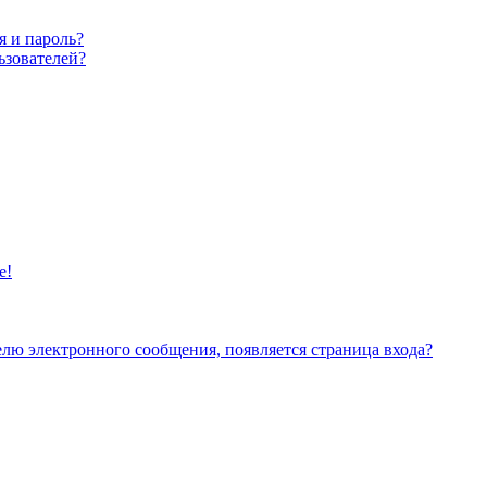
я и пароль?
ьзователей?
е!
елю электронного сообщения, появляется страница входа?