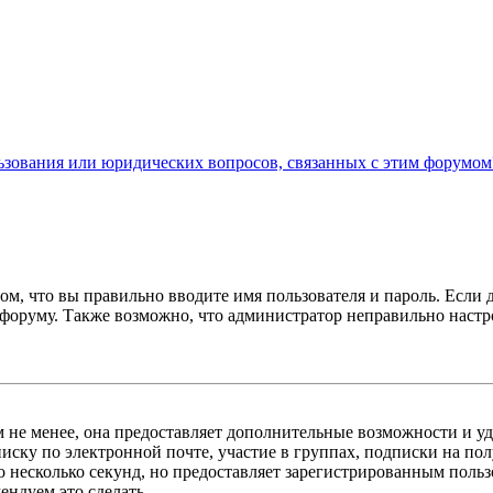
льзования или юридических вопросов, связанных с этим форумом
ом, что вы правильно вводите имя пользователя и пароль. Если 
к форуму. Также возможно, что администратор неправильно нас
м не менее, она предоставляет дополнительные возможности и у
иску по электронной почте, участие в группах, подписки на п
го несколько секунд, но предоставляет зарегистрированным пол
ндуем это сделать.