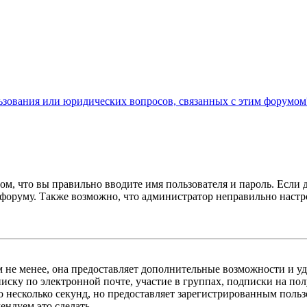
льзования или юридических вопросов, связанных с этим форумом
ом, что вы правильно вводите имя пользователя и пароль. Если 
к форуму. Также возможно, что администратор неправильно нас
м не менее, она предоставляет дополнительные возможности и у
иску по электронной почте, участие в группах, подписки на п
го несколько секунд, но предоставляет зарегистрированным пол
ндуем это сделать.