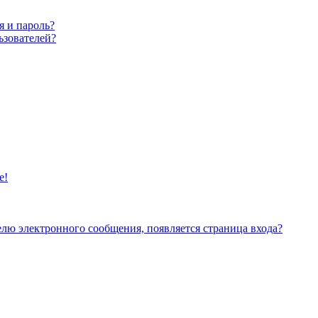
я и пароль?
ьзователей?
е!
елю электронного сообщения, появляется страница входа?