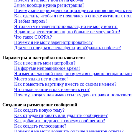
Зачем вообще нужна регистрация?
Почему мне периодически приходится заново вводить им
Как сделать, чтобы я не появлялся в списке активных пол
Я забыл пароль!
Я только что зарегистрировался, но не могу войти!
Я давно зарегистрирован, но больше не могу войти!
Что такое COPPA?
Почему я не могу зарегистрироваться?
Для чего предназначена функция «Удалить cookies»?
Параметры и настройки пользователя
Как изменить мои настройки?
На форуме неправильное время!
Я изменил часовой пояс, но время все равно неправильно
Моего языка нет в списке!
Как поместить картинку вместе со своим именем?
Что такое звание и как изменить его?
Почему, когда я нажимаю ссылку для отправки пользоват
Создание и размещение сообщений
Как создать новую тему?
Как отредактировать или удалить сообщение?
Как добавить подпись к своему сообщению?
Как создать голосование?
Почему я не могу добавить больше вариантов ответа?