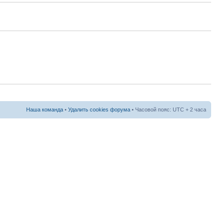
Наша команда
•
Удалить cookies форума
• Часовой пояс: UTC + 2 часа