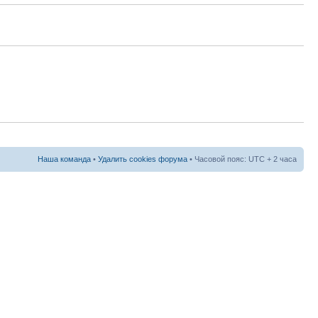
Наша команда
•
Удалить cookies форума
• Часовой пояс: UTC + 2 часа