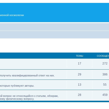
менной космологии
ТЕМЫ
СООБЩЕ
17
272
29
386
получить квалифицированный ответ на них.
13
55
 которые публикуют авторы.
28
459
ой вопрос не относящийся к статьям, обзорам,
ному физическому вопросу.