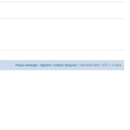
Наша команда
•
Удалить cookies форума
• Часовой пояс: UTC + 2 часа