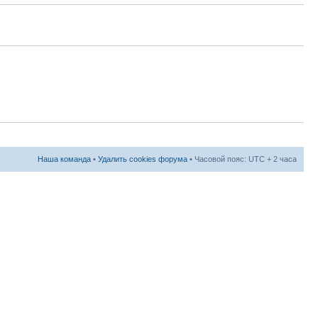
Наша команда
•
Удалить cookies форума
• Часовой пояс: UTC + 2 часа