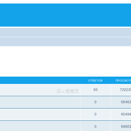
ОТВЕТОВ
ПРОСМОТ
65
72023
...
1
5
6
7
0
6646
0
6549
0
6660