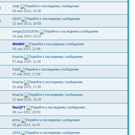
Jedy
3
09 июн 2013, 22:05
LEXX
1
22 июл 2013, 19:59
sergey22101979s
1
14 мар 2014, 15:12
WildBill
1
04 сен 2013, 12:48
khazha
3
07 мар 2015, 11:30
Fanil
8
17 янв 2015, 17:08
khazha
3
31 мар 2015, 17:30
khazha
6
22 фев 2015, 16:26
MaxQFT
4
08 сен 2013, 20:50
jonny
8
09 дек 2014, 16:45
LEXX
9