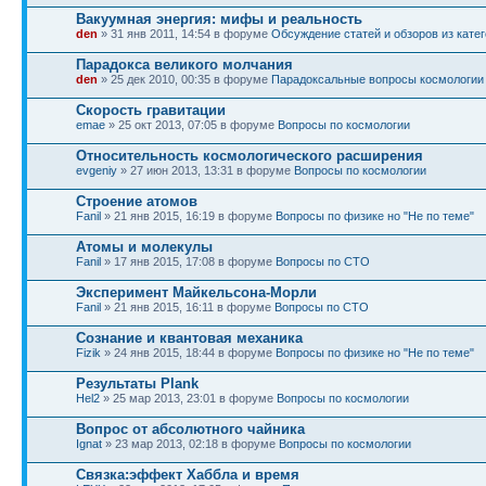
Вакуумная энергия: мифы и реальность
den
» 31 янв 2011, 14:54 в форуме
Обсуждение статей и обзоров из катего
Парадокса великого молчания
den
» 25 дек 2010, 00:35 в форуме
Парадоксальные вопросы космологии
Скорость гравитации
emae
» 25 окт 2013, 07:05 в форуме
Вопросы по космологии
Относительность космологического расширения
evgeniy
» 27 июн 2013, 13:31 в форуме
Вопросы по космологии
Строение атомов
Fanil
» 21 янв 2015, 16:19 в форуме
Вопросы по физике но "Не по теме"
Атомы и молекулы
Fanil
» 17 янв 2015, 17:08 в форуме
Вопросы по СТО
Эксперимент Майкельсона-Морли
Fanil
» 21 янв 2015, 16:11 в форуме
Вопросы по СТО
Сознание и квантовая механика
Fizik
» 24 янв 2015, 18:44 в форуме
Вопросы по физике но "Не по теме"
Результаты Plank
Hel2
» 25 мар 2013, 23:01 в форуме
Вопросы по космологии
Вопрос от абсолютного чайника
Ignat
» 23 мар 2013, 02:18 в форуме
Вопросы по космологии
Связка:эффект Хаббла и время