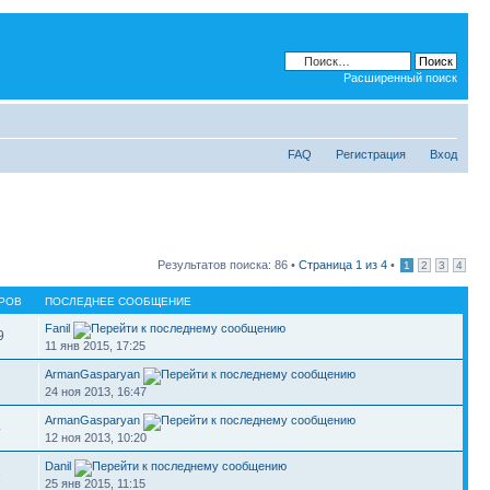
Расширенный поиск
FAQ
Регистрация
Вход
Результатов поиска: 86 •
Страница
1
из
4
•
1
2
3
4
РОВ
ПОСЛЕДНЕЕ СООБЩЕНИЕ
Fanil
9
11 янв 2015, 17:25
ArmanGasparyan
2
24 ноя 2013, 16:47
ArmanGasparyan
4
12 ноя 2013, 10:20
Danil
3
25 янв 2015, 11:15