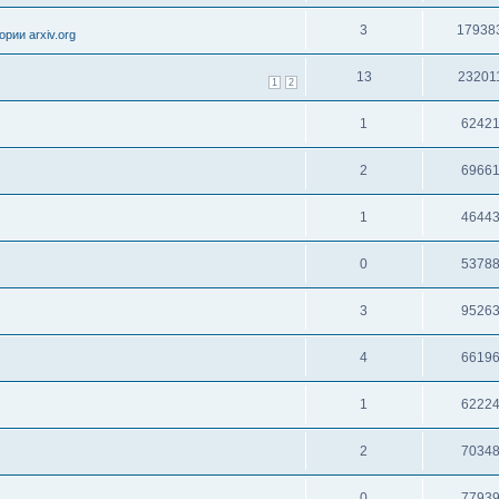
3
17938
рии arxiv.org
13
23201
1
2
1
6242
2
6966
1
4644
0
5378
3
9526
4
6619
1
6222
2
7034
0
7793