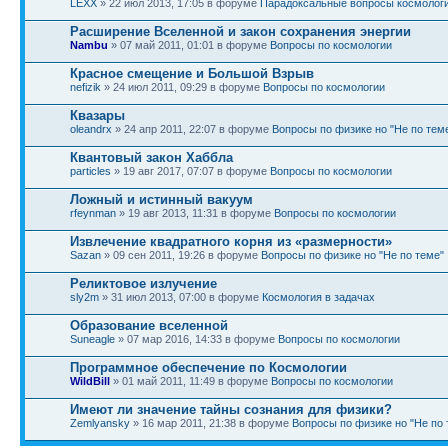
LEXX
» 22 июл 2013, 17:05 в форуме
Парадоксальные вопросы космолог
Расширение Вселенной и закон сохранения энергии
Nambu
» 07 май 2011, 01:01 в форуме
Вопросы по космологии
Красное смещение и Большой Взрыв
nefizik
» 24 июл 2011, 09:29 в форуме
Вопросы по космологии
Квазары
oleandrx
» 24 апр 2011, 22:07 в форуме
Вопросы по физике но "Не по тем
Квантовый закон Хаббла
particles
» 19 авг 2017, 07:07 в форуме
Вопросы по космологии
Ложный и истинный вакуум
rfeynman
» 19 авг 2013, 11:31 в форуме
Вопросы по космологии
Извлечение квадратного корня из «размерности»
Sazan
» 09 сен 2011, 19:26 в форуме
Вопросы по физике но "Не по теме"
Реликтовое излучение
sly2m
» 31 июл 2013, 07:00 в форуме
Космология в задачах
Образование вселенной
Suneagle
» 07 мар 2016, 14:33 в форуме
Вопросы по космологии
Программное обеспечение по Космологии
WildBill
» 01 май 2011, 11:49 в форуме
Вопросы по космологии
Имеют ли значение тайны сознания для физики?
Zemlyansky
» 16 мар 2011, 21:38 в форуме
Вопросы по физике но "Не по 