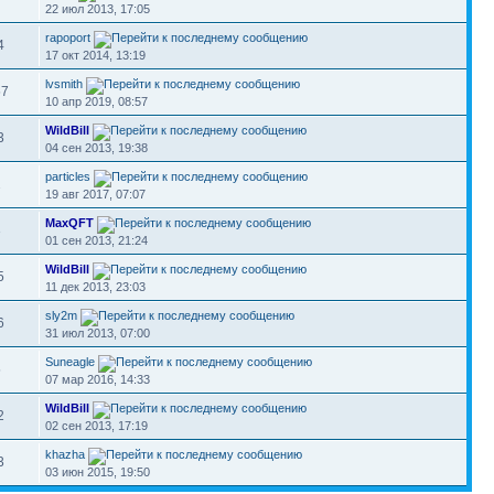
22 июл 2013, 17:05
rapoport
4
17 окт 2014, 13:19
lvsmith
57
10 апр 2019, 08:57
WildBill
3
04 сен 2013, 19:38
particles
2
19 авг 2017, 07:07
MaxQFT
3
01 сен 2013, 21:24
WildBill
5
11 дек 2013, 23:03
sly2m
6
31 июл 2013, 07:00
Suneagle
5
07 мар 2016, 14:33
WildBill
2
02 сен 2013, 17:19
khazha
3
03 июн 2015, 19:50