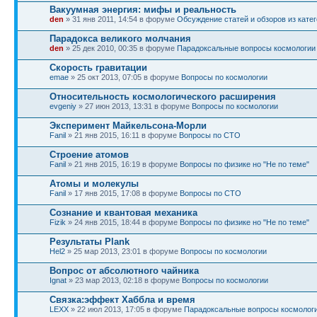
Вакуумная энергия: мифы и реальность
den
» 31 янв 2011, 14:54 в форуме
Обсуждение статей и обзоров из катего
Парадокса великого молчания
den
» 25 дек 2010, 00:35 в форуме
Парадоксальные вопросы космологии
Скорость гравитации
emae
» 25 окт 2013, 07:05 в форуме
Вопросы по космологии
Относительность космологического расширения
evgeniy
» 27 июн 2013, 13:31 в форуме
Вопросы по космологии
Эксперимент Майкельсона-Морли
Fanil
» 21 янв 2015, 16:11 в форуме
Вопросы по СТО
Строение атомов
Fanil
» 21 янв 2015, 16:19 в форуме
Вопросы по физике но "Не по теме"
Атомы и молекулы
Fanil
» 17 янв 2015, 17:08 в форуме
Вопросы по СТО
Сознание и квантовая механика
Fizik
» 24 янв 2015, 18:44 в форуме
Вопросы по физике но "Не по теме"
Результаты Plank
Hel2
» 25 мар 2013, 23:01 в форуме
Вопросы по космологии
Вопрос от абсолютного чайника
Ignat
» 23 мар 2013, 02:18 в форуме
Вопросы по космологии
Связка:эффект Хаббла и время
LEXX
» 22 июл 2013, 17:05 в форуме
Парадоксальные вопросы космолог