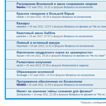
Расширение Вселенной и закон сохранения энергии
Nambu
» 07 май 2011, 01:01 в форуме
Вопросы по космологии
Красное смещение и Большой Взрыв
nefizik
» 24 июл 2011, 09:29 в форуме
Вопросы по космологии
Квазары
oleandrx
» 24 апр 2011, 22:07 в форуме
Вопросы по физике но "Не по тем
Квантовый закон Хаббла
particles
» 19 авг 2017, 07:07 в форуме
Вопросы по космологии
Ложный и истинный вакуум
rfeynman
» 19 авг 2013, 11:31 в форуме
Вопросы по космологии
Извлечение квадратного корня из «размерности»
Sazan
» 09 сен 2011, 19:26 в форуме
Вопросы по физике но "Не по теме"
Реликтовое излучение
sly2m
» 31 июл 2013, 07:00 в форуме
Космология в задачах
Образование вселенной
Suneagle
» 07 мар 2016, 14:33 в форуме
Вопросы по космологии
Программное обеспечение по Космологии
WildBill
» 01 май 2011, 11:49 в форуме
Вопросы по космологии
Имеют ли значение тайны сознания для физики?
Zemlyansky
» 16 мар 2011, 21:38 в форуме
Вопросы по физике но "Не по 
Показать сообщения