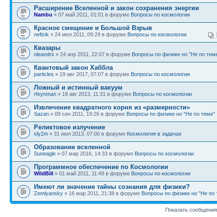
Расширение Вселенной и закон сохранения энергии
Nambu
» 07 май 2011, 01:01 в форуме
Вопросы по космологии
Красное смещение и Большой Взрыв
nefizik
» 24 июл 2011, 09:29 в форуме
Вопросы по космологии
Квазары
oleandrx
» 24 апр 2011, 22:07 в форуме
Вопросы по физике но "Не по тем
Квантовый закон Хаббла
particles
» 19 авг 2017, 07:07 в форуме
Вопросы по космологии
Ложный и истинный вакуум
rfeynman
» 19 авг 2013, 11:31 в форуме
Вопросы по космологии
Извлечение квадратного корня из «размерности»
Sazan
» 09 сен 2011, 19:26 в форуме
Вопросы по физике но "Не по теме"
Реликтовое излучение
sly2m
» 31 июл 2013, 07:00 в форуме
Космология в задачах
Образование вселенной
Suneagle
» 07 мар 2016, 14:33 в форуме
Вопросы по космологии
Программное обеспечение по Космологии
WildBill
» 01 май 2011, 11:49 в форуме
Вопросы по космологии
Имеют ли значение тайны сознания для физики?
Zemlyansky
» 16 мар 2011, 21:38 в форуме
Вопросы по физике но "Не по 
Показать сообщения