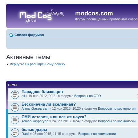
modcos.com
Форум посвященный проблемам совре
Список форумов
Активные темы
Вернуться к расширенному поиску
ТЕМЫ
Парадокс близнецов
ali
» 19 янв 2012, 09:21 в форуме
Вопросы по СТО
Бесконечна ли вселенная?
ArmanGasparyan
» 12 ноя 2013, 10:20 в форуме
Вопросы по космологии
СМИ истерия, или все же наука?
ArmanGasparyan
» 24 ноя 2013, 16:47 в форуме
Вопросы по космологии
белые дыры
Danil
» 25 янв 2015, 11:15 в форуме
Вопросы по космологии