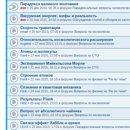
Парадокса великого молчания
den
» 25 дек 2010, 00:35 в форуме
Парадоксальные вопросы космологии
Вакуумная энергия: мифы и реальность
den
» 31 янв 2011, 14:54 в форуме
Обсуждение статей и обзоров из катего
Скорость гравитации
emae
» 25 окт 2013, 07:05 в форуме
Вопросы по космологии
Относительность космологического расширения
evgeniy
» 27 июн 2013, 13:31 в форуме
Вопросы по космологии
Атомы и молекулы
Fanil
» 17 янв 2015, 17:08 в форуме
Вопросы по СТО
Эксперимент Майкельсона-Морли
Fanil
» 21 янв 2015, 16:11 в форуме
Вопросы по СТО
Строение атомов
Fanil
» 21 янв 2015, 16:19 в форуме
Вопросы по физике но "Не по теме"
Сознание и квантовая механика
Fizik
» 24 янв 2015, 18:44 в форуме
Вопросы по физике но "Не по теме"
Результаты Plank
Hel2
» 25 мар 2013, 23:01 в форуме
Вопросы по космологии
Вопрос от абсолютного чайника
Ignat
» 23 мар 2013, 02:18 в форуме
Вопросы по космологии
Связка:эффект Хаббла и время
LEXX
» 22 июл 2013, 17:05 в форуме
Парадоксальные вопросы космолог