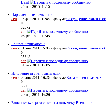
Danil
25 янв 2015, 11:15
Параллельные вселенные
den
» 05 фев 2011, 11:45 в форуме
Обсуждение статей и об
0
32072
den
05 фев 2011, 11:45
Как все начиналось?
den
» 31 янв 2011, 15:05 в форуме
Обсуждение статей и обз
0
35643
den
31 янв 2011, 15:05
Излучение за счет гравитации
den
» 20 апр 2011, 16:26 в форуме
Космология в задачах
0
33803
den
20 апр 2011, 16:26
Влияние скалярного поля на динамику Вселенной