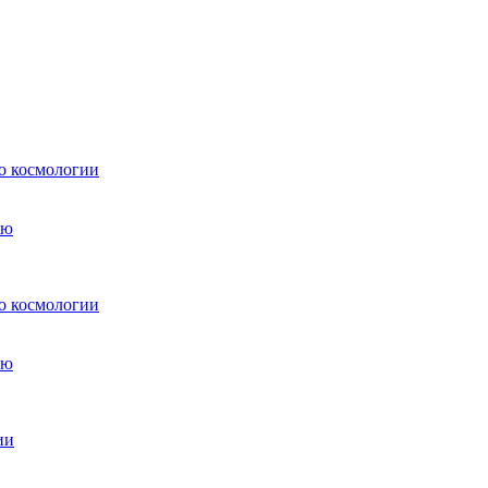
о космологии
о космологии
ии