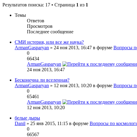
Результатов поиска: 17 • Страница
1
из
1
Темы
Ответов
Просмотров
Последнее сообщение
СМИ истерия, или все же наука?
ArmanGasparyan
» 24 ноя 2013, 16:47 в форуме
Вопросы п
0
66434
ArmanGasparyan
24 ноя 2013, 16:47
Бесконечна ли вселенная?
ArmanGasparyan
» 12 ноя 2013, 10:20 в форуме
Вопросы п
0
65461
ArmanGasparyan
12 ноя 2013, 10:20
белые дыры
Danil
» 25 янв 2015, 11:15 в форуме
Вопросы по космолог
0
66567