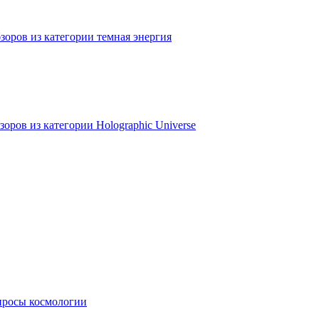
зоров из категории темная энергия
оров из категории Holographic Universe
просы космологии