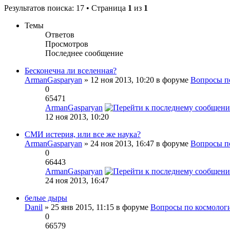
Результатов поиска: 17 • Страница
1
из
1
Темы
Ответов
Просмотров
Последнее сообщение
Бесконечна ли вселенная?
ArmanGasparyan
» 12 ноя 2013, 10:20 в форуме
Вопросы п
0
65471
ArmanGasparyan
12 ноя 2013, 10:20
СМИ истерия, или все же наука?
ArmanGasparyan
» 24 ноя 2013, 16:47 в форуме
Вопросы п
0
66443
ArmanGasparyan
24 ноя 2013, 16:47
белые дыры
Danil
» 25 янв 2015, 11:15 в форуме
Вопросы по космолог
0
66579