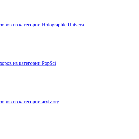
оров из категории Holographic Universe
зоров из категории PopSci
оров из категории arxiv.org