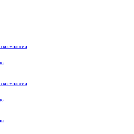
о космологии
о космологии
ии