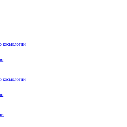
о космологии
о космологии
ии