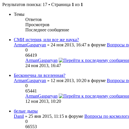
Результатов поиска: 17 • Страница
1
из
1
Темы
Ответов
Просмотров
Последнее сообщение
СМИ истерия, или все же наука?
ArmanGasparyan
» 24 ноя 2013, 16:47 в форуме
Вопросы п
0
66419
ArmanGasparyan
24 ноя 2013, 16:47
Бесконечна ли вселенная?
ArmanGasparyan
» 12 ноя 2013, 10:20 в форуме
Вопросы п
0
65441
ArmanGasparyan
12 ноя 2013, 10:20
белые дыры
Danil
» 25 янв 2015, 11:15 в форуме
Вопросы по космолог
0
66553