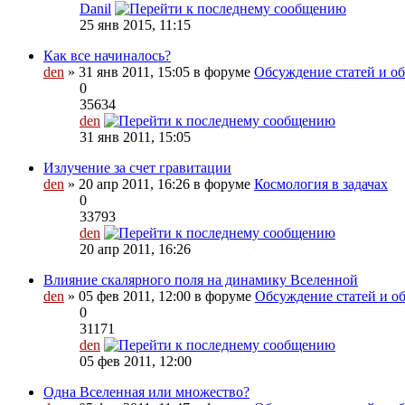
Danil
25 янв 2015, 11:15
Как все начиналось?
den
» 31 янв 2011, 15:05 в форуме
Обсуждение статей и обз
0
35634
den
31 янв 2011, 15:05
Излучение за счет гравитации
den
» 20 апр 2011, 16:26 в форуме
Космология в задачах
0
33793
den
20 апр 2011, 16:26
Влияние скалярного поля на динамику Вселенной
den
» 05 фев 2011, 12:00 в форуме
Обсуждение статей и об
0
31171
den
05 фев 2011, 12:00
Одна Вселенная или множество?