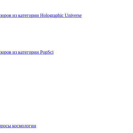
оров из категории Holographic Universe
зоров из категории PopSci
просы космологии