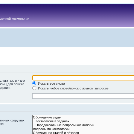
менной космологии
ультатах, и
-
для
Искать все слова
олом
|
для поиска
адения.
Искать любое слово/поиск с языком запросов
оженных форумах
же.