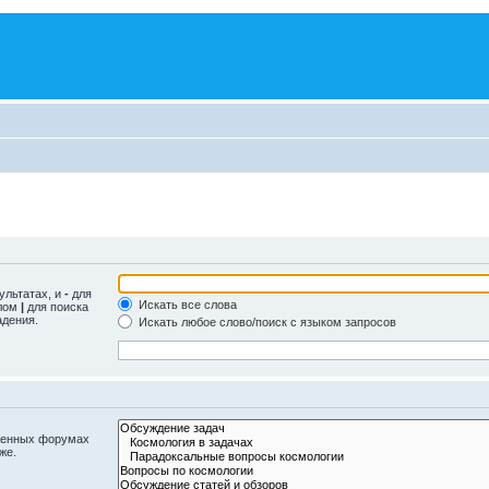
ультатах, и
-
для
Искать все слова
олом
|
для поиска
адения.
Искать любое слово/поиск с языком запросов
оженных форумах
же.