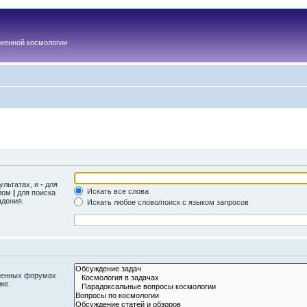
менной космологии
ультатах, и
-
для
Искать все слова
олом
|
для поиска
адения.
Искать любое слово/поиск с языком запросов
оженных форумах
же.