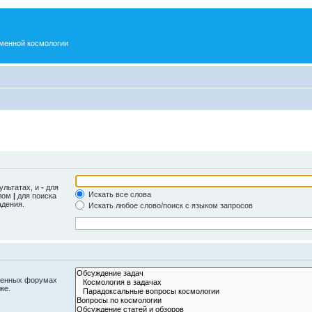
менной космологии
ультатах, и
-
для
Искать все слова
олом
|
для поиска
адения.
Искать любое слово/поиск с языком запросов
оженных форумах
же.