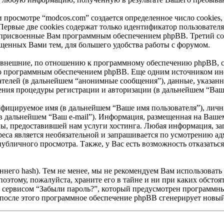
просмотре “modcos.com” создается определенное число cookies,
Первые две cookies содержат только идентификатор пользователя
 присвоенные Вам программным обеспечением phpBB. Третий coo
ещенных Вами тем, для большего удобства работы с форумом.
 внешние, по отношению к программному обеспечению phpBB, coo
но программным обеспечением phpBB. Еще одним источником ин
ателей (в дальнейшем “анонимные сообщения”), данные, указан
ения процедуры регистрации и авторизации (в дальнейшем “Ваш
ифицируемое имя (в дальнейшем “Ваше имя пользователя”), личн
(в дальнейшем “Ваш e-mail”). Информация, размещенная на Вашем
, предоставившей нам услуги хостинга. Любая информация, зап
дреса является необязательной и запрашивается по усмотрению 
публичного просмотра. Также, у Вас есть возможность отказатьс
его hash). Тем не менее, мы не рекомендуем Вам использовать 
поэтому, пожалуйста, храните его в тайне и ни при каких обстоя
ься сервисом “Забыли пароль?”, который предусмотрен программ
 после этого программное обеспечение phpBB сгенерирует новый 