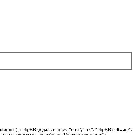
/forum”) и phpBB (в дальнейшем “они”, “их”, “phpBB software”,
ия на форуме (в дальнейшем “Ваша информация”).