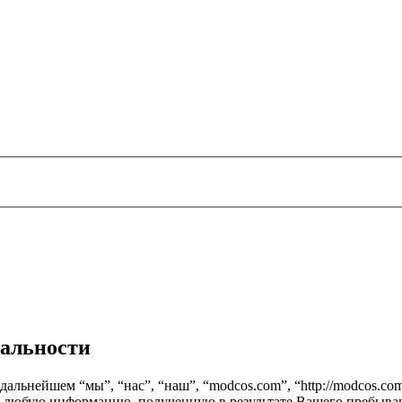
иальности
альнейшем “мы”, “нас”, “наш”, “modcos.com”, “http://modcos.com
т любую информацию, полученную в результате Вашего пребыван