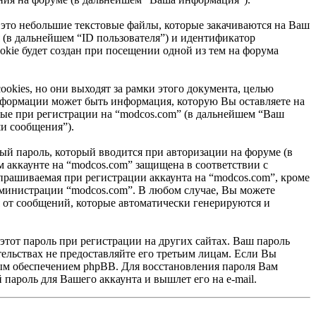
 это небольшие текстовые файлы, которые закачиваются на Ваш
 (в дальнейшем “ID пользователя”) и идентификатор
kie будет создан при посещении одной из тем на форума
kies, но они выходят за рамки этого документа, целью
формации может быть информация, которую Вы оставляете на
ные при регистрации на “modcos.com” (в дальнейшем “Ваш
и сообщения”).
ый пароль, который вводится при авторизации на форуме (в
 аккаунте на “modcos.com” защищена в соответствии с
рашиваемая при регистрации аккаунта на “modcos.com”, кроме
администрации “modcos.com”. В любом случае, Вы можете
я от сообщений, которые автоматически генерируются и
этот пароль при регистрации на других сайтах. Ваш пароль
тельствах не предоставляйте его третьим лицам. Если Вы
ным обеспечением phpBB. Для восстановления пароля Вам
пароль для Вашего аккаунта и вышлет его на e-mail.