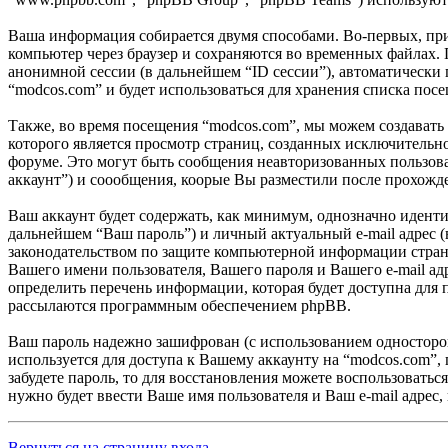
Ваша информация собирается двумя способами. Во-первых, при 
компьютер через браузер и сохраняются во временных файлах. 
анонимной сессии (в дальнейшем “ID сессии”), автоматически
“modcos.com” и будет использоваться для хранения списка пос
Также, во время посещения “modcos.com”, мы можем создавать
которого является просмотр страниц, созданных исключитель
форуме. Это могут быть сообщения неавторизованных пользов
аккаунт”) и соообщения, коорые Вы разместили после прохожд
Ваш аккаунт будет содержать, как минимум, однозначно идент
дальнейшем “Ваш пароль”) и личный актуальный e-mail адрес 
законодательством по защите компьютерной информации страны
Вашего имени пользователя, Вашего пароля и Вашего e-mail а
определить перечень информации, которая будет доступна для 
рассылаются программным обеспечением phpBB.
Ваш пароль надежно зашифрован (с использованием односторонн
используется для доступа к Вашему аккаунту на “modcos.com”, 
забудете пароль, то для восстановления можете воспользоват
нужно будет ввести Ваше имя пользователя и Ваш e-mail адрес,
Вернуться на страницу входа