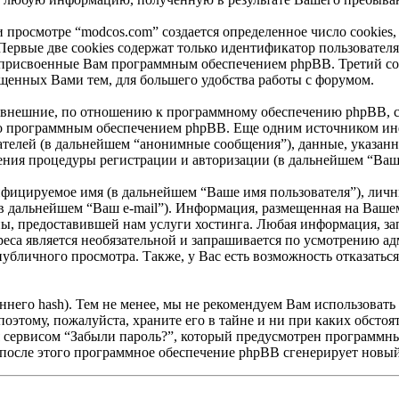
просмотре “modcos.com” создается определенное число cookies,
Первые две cookies содержат только идентификатор пользователя
 присвоенные Вам программным обеспечением phpBB. Третий coo
ещенных Вами тем, для большего удобства работы с форумом.
 внешние, по отношению к программному обеспечению phpBB, coo
но программным обеспечением phpBB. Еще одним источником ин
ателей (в дальнейшем “анонимные сообщения”), данные, указан
ения процедуры регистрации и авторизации (в дальнейшем “Ваш
ифицируемое имя (в дальнейшем “Ваше имя пользователя”), личн
(в дальнейшем “Ваш e-mail”). Информация, размещенная на Вашем
, предоставившей нам услуги хостинга. Любая информация, зап
дреса является необязательной и запрашивается по усмотрению 
публичного просмотра. Также, у Вас есть возможность отказатьс
его hash). Тем не менее, мы не рекомендуем Вам использовать 
поэтому, пожалуйста, храните его в тайне и ни при каких обстоя
ься сервисом “Забыли пароль?”, который предусмотрен программ
 после этого программное обеспечение phpBB сгенерирует новый 