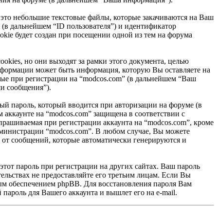
 это небольшие текстовые файлы, которые закачиваются на Ваш
 (в дальнейшем “ID пользователя”) и идентификатор
kie будет создан при посещении одной из тем на форума
kies, но они выходят за рамки этого документа, целью
формации может быть информация, которую Вы оставляете на
ные при регистрации на “modcos.com” (в дальнейшем “Ваш
и сообщения”).
ый пароль, который вводится при авторизации на форуме (в
 аккаунте на “modcos.com” защищена в соответствии с
рашиваемая при регистрации аккаунта на “modcos.com”, кроме
администрации “modcos.com”. В любом случае, Вы можете
я от сообщений, которые автоматически генерируются и
этот пароль при регистрации на других сайтах. Ваш пароль
тельствах не предоставляйте его третьим лицам. Если Вы
ным обеспечением phpBB. Для восстановления пароля Вам
пароль для Вашего аккаунта и вышлет его на e-mail.