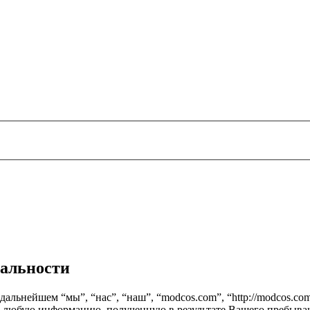
иальности
альнейшем “мы”, “нас”, “наш”, “modcos.com”, “http://modcos.com
т любую информацию, полученную в результате Вашего пребыван