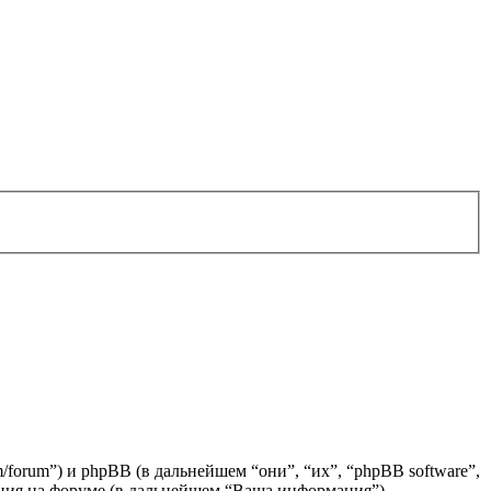
/forum”) и phpBB (в дальнейшем “они”, “их”, “phpBB software”,
ия на форуме (в дальнейшем “Ваша информация”).