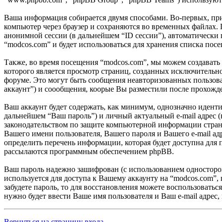
Ваша информация собирается двумя способами. Во-первых, при 
компьютер через браузер и сохраняются во временных файлах. 
анонимной сессии (в дальнейшем “ID сессии”), автоматически
“modcos.com” и будет использоваться для хранения списка пос
Также, во время посещения “modcos.com”, мы можем создавать
которого является просмотр страниц, созданных исключитель
форуме. Это могут быть сообщения неавторизованных пользов
аккаунт”) и соообщения, коорые Вы разместили после прохожд
Ваш аккаунт будет содержать, как минимум, однозначно идент
дальнейшем “Ваш пароль”) и личный актуальный e-mail адрес 
законодательством по защите компьютерной информации страны
Вашего имени пользователя, Вашего пароля и Вашего e-mail а
определить перечень информации, которая будет доступна для 
рассылаются программным обеспечением phpBB.
Ваш пароль надежно зашифрован (с использованием односторонн
используется для доступа к Вашему аккаунту на “modcos.com”, 
забудете пароль, то для восстановления можете воспользоват
нужно будет ввести Ваше имя пользователя и Ваш e-mail адрес,
Вернуться на страницу входа