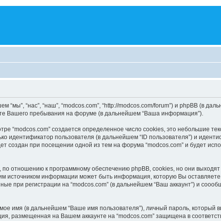
мы”, “нас”, “наш”, “modcos.com”, “http://modcos.com/forum”) и phpBB (в дальн
ате Вашего пребывания на форуме (в дальнейшем “Ваша информация”).
тре “modcos.com” создается определенное число cookies, это небольшие те
ко идентификатор пользователя (в дальнейшем “ID пользователя”) и идентиф
т создан при посещении одной из тем на форума “modcos.com” и будет исп
 по отношению к программному обеспечению phpBB, cookies, но они выходят 
м источником информации может быть информация, которую Вы оставляете 
ные при регистрации на “modcos.com” (в дальнейшем “Ваш аккаунт”) и соо
мое имя (в дальнейшем “Ваше имя пользователя”), личный пароль, который в
ация, размещенная на Вашем аккаунте на “modcos.com” защищена в соответс