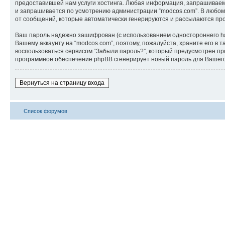
предоставившей нам услуги хостинга. Любая информация, запрашиваема
и запрашивается по усмотрению администрации “modcos.com”. В любом 
от сообщений, которые автоматически генерируются и рассылаются п
Ваш пароль надежно зашифрован (с использованием одностороннего hash
Вашему аккаунту на “modcos.com”, поэтому, пожалуйста, храните его в 
воспользоваться сервисом “Забыли пароль?”, который предусмотрен пр
программное обеспечение phpBB сгенерирует новый пароль для Вашего а
Вернуться на страницу входа
Список форумов