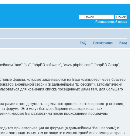
Расширенный поиск
FAQ
Регистрация
Вход
ейшем “они”, “их”, “phpBB software”, “www.phpbb.com”, “phpBB Group”,
кстовые файлы, которые закачиваются на Ваш компьютер через браузер
икатор анонимной сессии (в дальнейшем “ID сессии”), автоматически
ользоваться для хранения списка посещенных Вами тем, для большего
за рамки этого документа, целью которого является просмотр страниц,
на форуме. Это могут быть сообщения неавторизованных
общения, коорые Вы разместили после прохождения процедуры
водится при авторизации на форуме (в дальнейшем “Ваш пароль”) и
твии с законодательством по защите компьютерной информации страны,