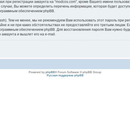
я при регистрации аккаунта на “modcos.com”, кроме Вашего имени пользова
случае, Вы можете определить перечень информации, которая будет доступна
рограммным обеспечением phpBB.
). Тем не менее, мы не рекомендуем Вам использовать этот пароль при реги
тайне и ни при каких обстоятельствах не предоставляйте его третьим лицам. 
ограммным обеспечением phpBB. Для восстановления пароля Вам нужно будет
ккаунта и вышлет его на e-mail.
Powered by
phpBB
® Forum Software © phpBB Group
Русская поддержка phpBB