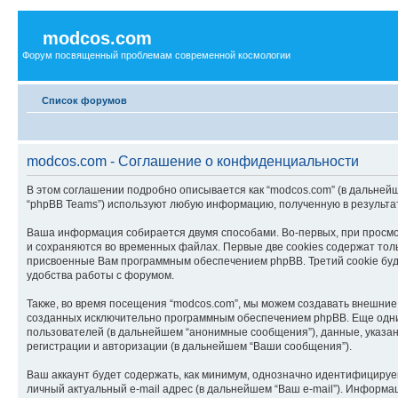
modcos.com
Форум посвященный проблемам современной космологии
Список форумов
modcos.com - Соглашение о конфиденциальности
В этом соглашении подробно описывается как “modcos.com” (в дальнейшем “
“phpBB Teams”) используют любую информацию, полученную в результ
Ваша информация собирается двумя способами. Во-первых, при просмо
и сохраняются во временных файлах. Первые две cookies содержат толь
присвоенные Вам программным обеспечением phpBB. Третий cookie буде
удобства работы с форумом.
Также, во время посещения “modcos.com”, мы можем создавать внешние,
созданных исключительно программным обеспечением phpBB. Еще одни
пользователей (в дальнейшем “анонимные сообщения”), данные, указан
регистрации и авторизации (в дальнейшем “Ваши сообщения”).
Ваш аккаунт будет содержать, как минимум, однозначно идентифицируе
личный актуальный e-mail адрес (в дальнейшем “Ваш e-mail”). Информ