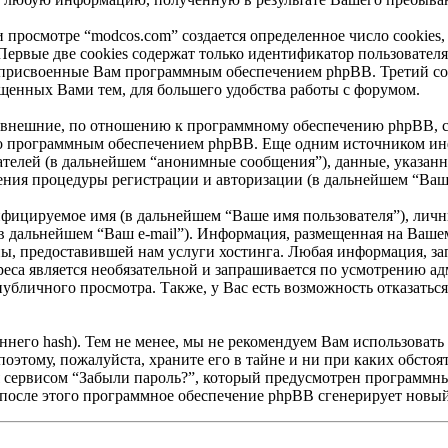
просмотре “modcos.com” создается определенное число cookies,
Первые две cookies содержат только идентификатор пользователя
 присвоенные Вам программным обеспечением phpBB. Третий coo
ещенных Вами тем, для большего удобства работы с форумом.
 внешние, по отношению к программному обеспечению phpBB, coo
но программным обеспечением phpBB. Еще одним источником ин
ателей (в дальнейшем “анонимные сообщения”), данные, указан
ения процедуры регистрации и авторизации (в дальнейшем “Ваш
ифицируемое имя (в дальнейшем “Ваше имя пользователя”), личн
(в дальнейшем “Ваш e-mail”). Информация, размещенная на Вашем
, предоставившей нам услуги хостинга. Любая информация, зап
дреса является необязательной и запрашивается по усмотрению 
публичного просмотра. Также, у Вас есть возможность отказатьс
его hash). Тем не менее, мы не рекомендуем Вам использовать 
поэтому, пожалуйста, храните его в тайне и ни при каких обстоя
ься сервисом “Забыли пароль?”, который предусмотрен программ
 после этого программное обеспечение phpBB сгенерирует новый 