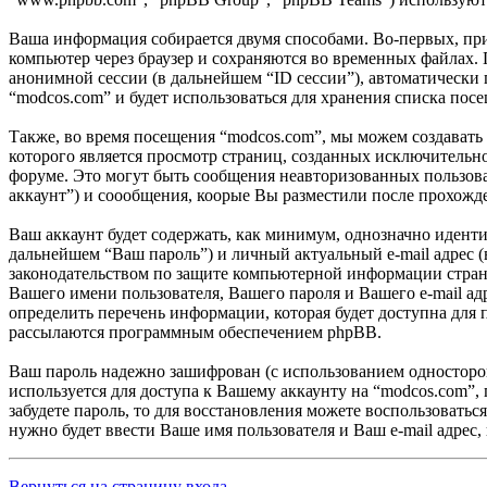
Ваша информация собирается двумя способами. Во-первых, при 
компьютер через браузер и сохраняются во временных файлах. 
анонимной сессии (в дальнейшем “ID сессии”), автоматически
“modcos.com” и будет использоваться для хранения списка пос
Также, во время посещения “modcos.com”, мы можем создавать
которого является просмотр страниц, созданных исключитель
форуме. Это могут быть сообщения неавторизованных пользов
аккаунт”) и соообщения, коорые Вы разместили после прохожд
Ваш аккаунт будет содержать, как минимум, однозначно идент
дальнейшем “Ваш пароль”) и личный актуальный e-mail адрес 
законодательством по защите компьютерной информации страны
Вашего имени пользователя, Вашего пароля и Вашего e-mail а
определить перечень информации, которая будет доступна для 
рассылаются программным обеспечением phpBB.
Ваш пароль надежно зашифрован (с использованием односторонн
используется для доступа к Вашему аккаунту на “modcos.com”, 
забудете пароль, то для восстановления можете воспользоват
нужно будет ввести Ваше имя пользователя и Ваш e-mail адрес,
Вернуться на страницу входа