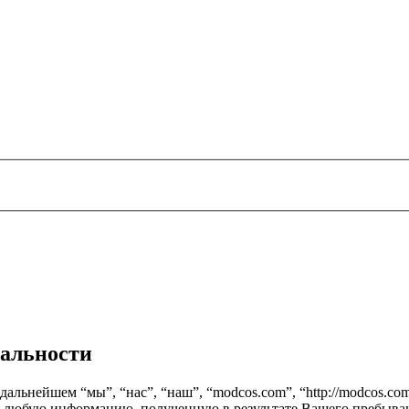
иальности
альнейшем “мы”, “нас”, “наш”, “modcos.com”, “http://modcos.com
т любую информацию, полученную в результате Вашего пребыван