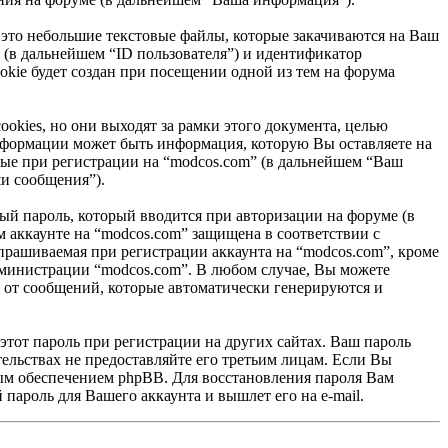
 это небольшие текстовые файлы, которые закачиваются на Ваш
 (в дальнейшем “ID пользователя”) и идентификатор
kie будет создан при посещении одной из тем на форума
kies, но они выходят за рамки этого документа, целью
формации может быть информация, которую Вы оставляете на
ные при регистрации на “modcos.com” (в дальнейшем “Ваш
и сообщения”).
ый пароль, который вводится при авторизации на форуме (в
 аккаунте на “modcos.com” защищена в соответствии с
рашиваемая при регистрации аккаунта на “modcos.com”, кроме
администрации “modcos.com”. В любом случае, Вы можете
я от сообщений, которые автоматически генерируются и
этот пароль при регистрации на других сайтах. Ваш пароль
тельствах не предоставляйте его третьим лицам. Если Вы
ным обеспечением phpBB. Для восстановления пароля Вам
пароль для Вашего аккаунта и вышлет его на e-mail.