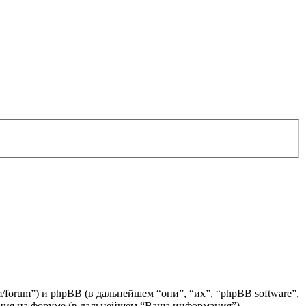
/forum”) и phpBB (в дальнейшем “они”, “их”, “phpBB software”,
ия на форуме (в дальнейшем “Ваша информация”).