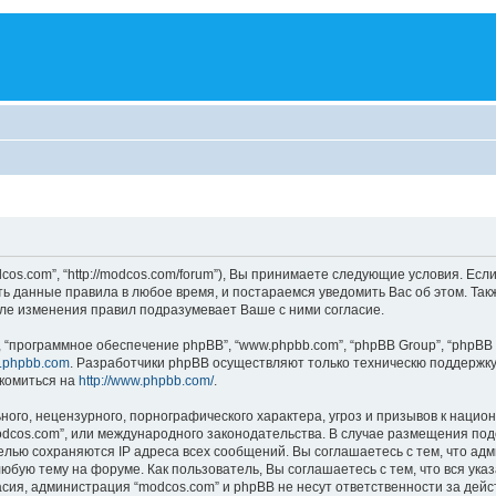
os.com”, “http://modcos.com/forum”), Вы принимаете следующие условия. Если
ть данные правила в любое время, и постараемся уведомить Вас об этом. Та
ле изменения правил подразумевает Ваше с ними согласие.
“программное обеспечение phpBB”, “www.phpbb.com”, “phpBB Group”, “phpBB 
.phpbb.com
. Разработчики phpBB осуществляют только техническю поддержку
комиться на
http://www.phpbb.com/
.
ого, нецензурного, порнографического характера, угроз и призывов к наци
“modcos.com”, или международного законодательства. В случае размещения 
целью сохраняются IP адреса всех сообщений. Вы соглашаетесь с тем, что ад
юбую тему на форуме. Как пользователь, Вы соглашаетесь с тем, что вся ука
ия, администрация “modcos.com” и phpBB не несут ответственности за дейст