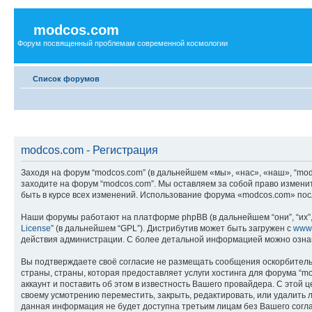
modcos.com
Форум посвященный проблемам современной космологии
Список форумов
modcos.com - Регистрация
Заходя на форум “modcos.com” (в дальнейшем «мы», «нас», «наш», “modc
заходите на форум “modcos.com”. Мы оставляем за собой право измени
быть в курсе всех изменений. Использование форума «modcos.com» пос
Наши форумы работают на платформе phpBB (в дальнейшем “они”, “их”, 
License
” (в дальнейшем “GPL”). Дистрибутив может быть загружен с
www
действия администрации. С более детальной информацией можно озна
Вы подтверждаете своё согласие не размещать сообщения оскорбительн
страны, страны, которая предоставляет услуги хостинга для форума 
аккаунт и поставить об этом в известность Вашего провайдера. С этой 
своему усмотрению переместить, закрыть, редактировать, или удалить л
данная информация не будет доступна третьим лицам без Вашего соглас