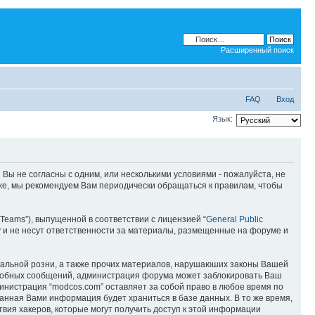
Расширенный поиск
FAQ
Вход
Язык:
 Вы не согласны с одним, или несколькими условиями - пожалуйста, не
кже, мы рекомендуем Вам периодически обращаться к правилам, чтобы
Teams”), выпущенной в соответствии с лицензией “
General Public
 и не несут ответственности за материалы, размещенные на форуме и
ональной розни, а также прочих материалов, нарушаюших законы Вашей
подобных сообщений, администрация форума может заблокировать Ваш
министрация “modcos.com” оставляет за собой право в любое время по
занная Вами информация будет храниться в базе данных. В то же время,
вия хакеров, которые могут получить доступ к этой информации