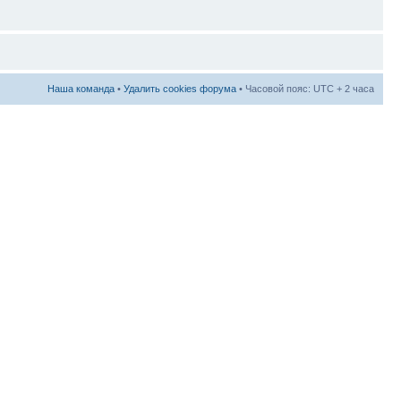
Наша команда
•
Удалить cookies форума
• Часовой пояс: UTC + 2 часа