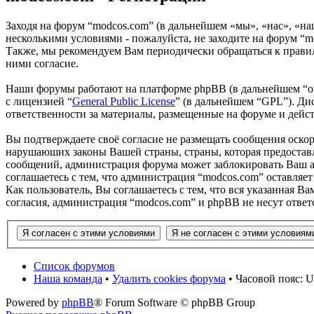
Заходя на форум “modcos.com” (в дальнейшем «мы», «нас», «на
несколькими условиями - пожалуйста, не заходите на форум “m
Также, мы рекомендуем Вам периодически обращаться к правил
ними согласие.
Наши форумы работают на платформе phpBB (в дальнейшем “он
с лицензией “
General Public License
” (в дальнейшем “GPL”). Ди
ответственности за материалы, размещенные на форуме и дей
Вы подтверждаете своё согласие не размещать сообщения оскор
нарушаюших законы Вашей страны, страны, которая предоставл
сообщений, администрация форума может заблокировать Ваш ак
соглашаетесь с тем, что администрация “modcos.com” оставляет
Как пользователь, Вы соглашаетесь с тем, что вся указанная В
согласия, администрация “modcos.com” и phpBB не несут ответ
Список форумов
Наша команда
•
Удалить cookies форума
• Часовой пояс: U
Powered by
phpBB
® Forum Software © phpBB Group