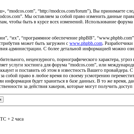
ш», “modcos.com”, “http://modcos.com/forum”), Вы принимаете с
odcos.com”. Мы оставляем за собой право изменить данные прави
ам, чтобы быть в курсе всех изменений. Использование форума
и”, “их”, “программное обеспечение phpBB”, “www.phpbb.com”
стрибутив может быть загружен с
www.phpbb.com
. Разработчики
ствия администрации. С более детальной информацией можно оз
бительного, нецензурного, порнографического характера, угроз 
яет услуги хостинга для форума “modcos.com”, или международ
каунт и поставить об этом в известность Вашего провайдера. С 
 за собой право в любое время по своему усмотрению переместит
ами информация будет храниться в базе данных. В то же время, 
ственности за действия хакеров, которые могут получить доступ
TC + 2 часа