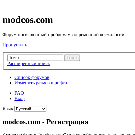
modcos.com
Форум посвященный проблемам современной космологии
Пропустить
Расширенный поиск
Список форумов
Изменить размер шрифта
FAQ
Вход
Язык:
modcos.com - Регистрация
Заходя на форум “modcos.com” (в дальнейшем «мы», «нас», «на