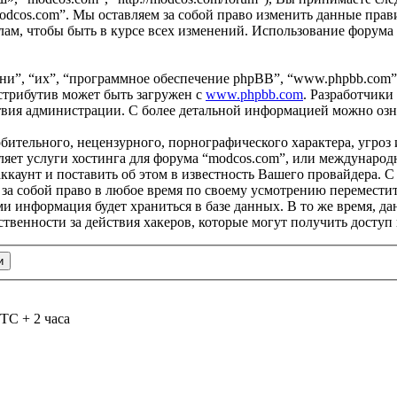
odcos.com”. Мы оставляем за собой право изменить данные прави
ам, чтобы быть в курсе всех изменений. Использование форума
и”, “их”, “программное обеспечение phpBB”, “www.phpbb.com”
стрибутив может быть загружен с
www.phpbb.com
. Разработчики
ствия администрации. С более детальной информацией можно оз
бительного, нецензурного, порнографического характера, угроз 
яет услуги хостинга для форума “modcos.com”, или международ
каунт и поставить об этом в известность Вашего провайдера. С 
 за собой право в любое время по своему усмотрению переместит
ами информация будет храниться в базе данных. В то же время, 
ственности за действия хакеров, которые могут получить доступ
TC + 2 часа