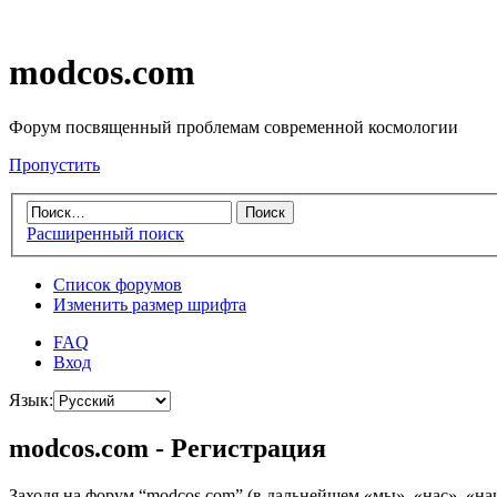
modcos.com
Форум посвященный проблемам современной космологии
Пропустить
Расширенный поиск
Список форумов
Изменить размер шрифта
FAQ
Вход
Язык:
modcos.com - Регистрация
Заходя на форум “modcos.com” (в дальнейшем «мы», «нас», «на