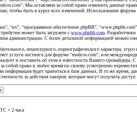
odcos.com”. Мы оставляем за собой право изменить данные прави
ам, чтобы быть в курсе всех изменений. Использование форума
и”, “их”, “программное обеспечение phpBB”, “www.phpbb.com”
стрибутив может быть загружен с
www.phpbb.com
. Разработчики
ствия администрации. С более детальной информацией можно оз
бительного, нецензурного, порнографического характера, угроз 
яет услуги хостинга для форума “modcos.com”, или международ
каунт и поставить об этом в известность Вашего провайдера. С 
 за собой право в любое время по своему усмотрению переместит
ами информация будет храниться в базе данных. В то же время, 
ственности за действия хакеров, которые могут получить доступ
TC + 2 часа