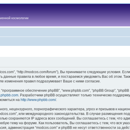
менной космологии
os.com”, “http://modcos.com/forum”), Вы принимаете следующие условия. Если
ть данные правила в любое время, и постараемся уведомить Вас об этом. Та
ле изменения правил подразумевает Ваше с ними согласие.
“программное обеспечение phpBB”, “www.phpbb.com”, “phpBB Group”, “phpBB 
.phpbb.com
. Разработчики phpBB осуществляют только техническю поддержку
комиться на
http://www.phpbb.com/
.
ого, нецензурного, порнографического характера, угроз и призывов к наци
“modcos.com”, или международного законодательства. В случае размещения 
целью сохраняются IP адреса всех сообщений. Вы соглашаетесь с тем, что ад
юбую тему на форуме. Как пользователь, Вы соглашаетесь с тем, что вся ука
ия, администрация “modcos.com” и phpBB не несут ответственности за дейст