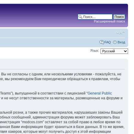
Расширенный поиск
FAQ
Вход
Язык:
 Вы не согласны с одним, или несколькими условиями - пожалуйста, не
кже, мы рекомендуем Вам периодически обращаться к правилам, чтобы
Teams”), выпущенной в соответствии с лицензией “
General Public
 и не несут ответственности за материалы, размещенные на форуме и
ональной розни, а также прочих материалов, нарушаюших законы Вашей
подобных сообщений, администрация форума может заблокировать Ваш
министрация “modcos.com” оставляет за собой право в любое время по
занная Вами информация будет храниться в базе данных. В то же время,
вия хакеров, которые могут получить доступ к этой информации