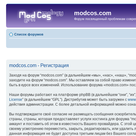
modcos.com
Форум посвященный проблемам совре
Список форумов
modcos.com - Регистрация
Заходя на форум “modcos.com” (в дальнейшем «мы», «нас», «наш», “modc
заходите на форум “modcos.com”. Мы оставляем за собой право измени
быть в курсе всех изменений. Использование форума «modcos.com» пос
Наши форумы работают на платформе phpBB (в дальнейшем “они”, “их”, 
License
” (в дальнейшем “GPL”). Дистрибутив может быть загружен с
www
действия администрации. С более детальной информацией можно озна
Вы подтверждаете своё согласие не размещать сообщения оскорбительн
страны, страны, которая предоставляет услуги хостинга для форума 
аккаунт и поставить об этом в известность Вашего провайдера. С этой 
своему усмотрению переместить, закрыть, редактировать, или удалить л
данная информация не будет доступна третьим лицам без Вашего соглас