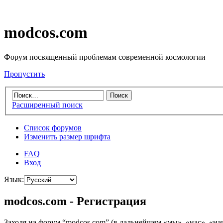
modcos.com
Форум посвященный проблемам современной космологии
Пропустить
Расширенный поиск
Список форумов
Изменить размер шрифта
FAQ
Вход
Язык:
modcos.com - Регистрация
Заходя на форум “modcos.com” (в дальнейшем «мы», «нас», «на