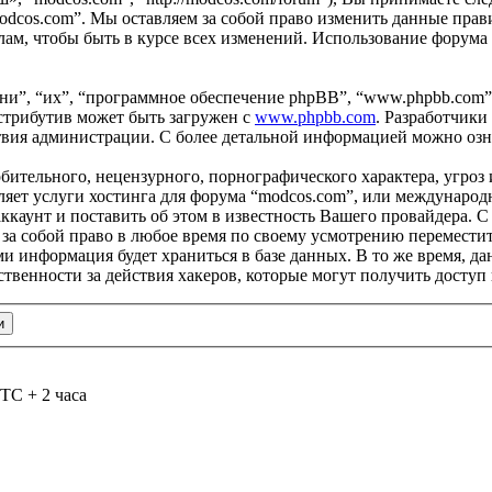
odcos.com”. Мы оставляем за собой право изменить данные прави
ам, чтобы быть в курсе всех изменений. Использование форума
и”, “их”, “программное обеспечение phpBB”, “www.phpbb.com”
стрибутив может быть загружен с
www.phpbb.com
. Разработчики
ствия администрации. С более детальной информацией можно оз
бительного, нецензурного, порнографического характера, угроз 
яет услуги хостинга для форума “modcos.com”, или международ
каунт и поставить об этом в известность Вашего провайдера. С 
 за собой право в любое время по своему усмотрению переместит
ами информация будет храниться в базе данных. В то же время, 
ственности за действия хакеров, которые могут получить доступ
TC + 2 часа