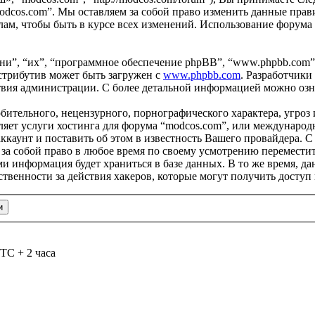
odcos.com”. Мы оставляем за собой право изменить данные прави
ам, чтобы быть в курсе всех изменений. Использование форума
и”, “их”, “программное обеспечение phpBB”, “www.phpbb.com”
стрибутив может быть загружен с
www.phpbb.com
. Разработчики
ствия администрации. С более детальной информацией можно оз
бительного, нецензурного, порнографического характера, угроз 
яет услуги хостинга для форума “modcos.com”, или международ
каунт и поставить об этом в известность Вашего провайдера. С 
 за собой право в любое время по своему усмотрению переместит
ами информация будет храниться в базе данных. В то же время, 
ственности за действия хакеров, которые могут получить доступ
TC + 2 часа