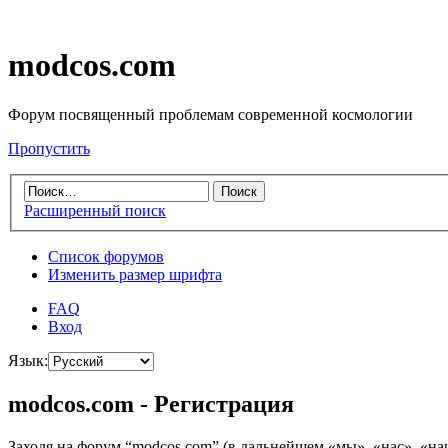
modcos.com
Форум посвященный проблемам современной космологии
Пропустить
Расширенный поиск
Список форумов
Изменить размер шрифта
FAQ
Вход
Язык:
modcos.com - Регистрация
Заходя на форум “modcos.com” (в дальнейшем «мы», «нас», «на