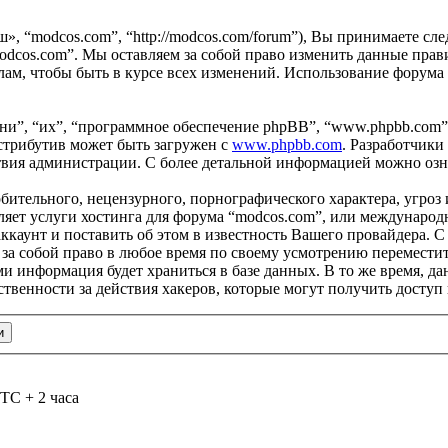
ш», “modcos.com”, “http://modcos.com/forum”), Вы принимаете с
odcos.com”. Мы оставляем за собой право изменить данные прави
ам, чтобы быть в курсе всех изменений. Использование форума
и”, “их”, “программное обеспечение phpBB”, “www.phpbb.com”
стрибутив может быть загружен с
www.phpbb.com
. Разработчики
ствия администрации. С более детальной информацией можно оз
бительного, нецензурного, порнографического характера, угроз 
яет услуги хостинга для форума “modcos.com”, или международ
каунт и поставить об этом в известность Вашего провайдера. С 
 за собой право в любое время по своему усмотрению переместит
ами информация будет храниться в базе данных. В то же время, 
ственности за действия хакеров, которые могут получить доступ
TC + 2 часа