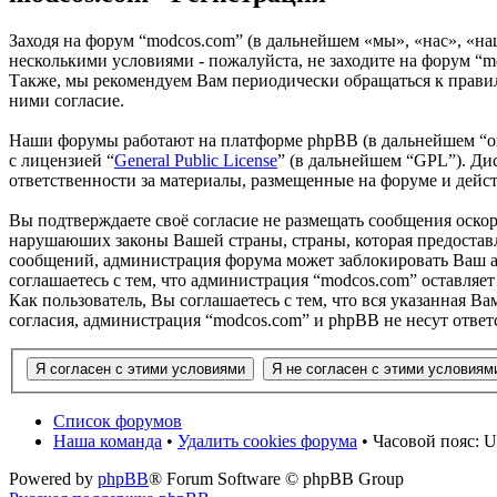
Заходя на форум “modcos.com” (в дальнейшем «мы», «нас», «на
несколькими условиями - пожалуйста, не заходите на форум “m
Также, мы рекомендуем Вам периодически обращаться к правил
ними согласие.
Наши форумы работают на платформе phpBB (в дальнейшем “он
с лицензией “
General Public License
” (в дальнейшем “GPL”). Ди
ответственности за материалы, размещенные на форуме и дей
Вы подтверждаете своё согласие не размещать сообщения оскор
нарушаюших законы Вашей страны, страны, которая предоставл
сообщений, администрация форума может заблокировать Ваш ак
соглашаетесь с тем, что администрация “modcos.com” оставляет
Как пользователь, Вы соглашаетесь с тем, что вся указанная В
согласия, администрация “modcos.com” и phpBB не несут ответ
Список форумов
Наша команда
•
Удалить cookies форума
• Часовой пояс: U
Powered by
phpBB
® Forum Software © phpBB Group