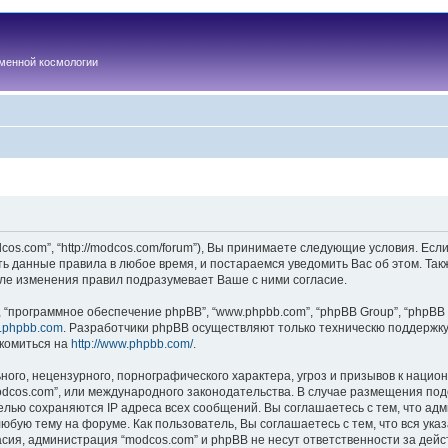
менной космологии
os.com”, “http://modcos.com/forum”), Вы принимаете следующие условия. Если
ть данные правила в любое время, и постараемся уведомить Вас об этом. Та
ле изменения правил подразумевает Ваше с ними согласие.
“программное обеспечение phpBB”, “www.phpbb.com”, “phpBB Group”, “phpBB 
.phpbb.com
. Разработчики phpBB осуществляют только техническю поддержку
комиться на
http://www.phpbb.com/
.
ого, нецензурного, порнографического характера, угроз и призывов к наци
“modcos.com”, или международного законодательства. В случае размещения 
целью сохраняются IP адреса всех сообщений. Вы соглашаетесь с тем, что ад
юбую тему на форуме. Как пользователь, Вы соглашаетесь с тем, что вся ука
ия, администрация “modcos.com” и phpBB не несут ответственности за дейст