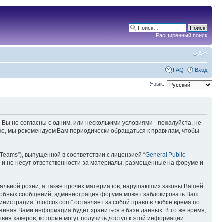
Расширенный поиск
FAQ
Вход
Язык:
 Вы не согласны с одним, или несколькими условиями - пожалуйста, не
кже, мы рекомендуем Вам периодически обращаться к правилам, чтобы
Teams”), выпущенной в соответствии с лицензией “
General Public
 и не несут ответственности за материалы, размещенные на форуме и
ональной розни, а также прочих материалов, нарушаюших законы Вашей
подобных сообщений, администрация форума может заблокировать Ваш
министрация “modcos.com” оставляет за собой право в любое время по
занная Вами информация будет храниться в базе данных. В то же время,
вия хакеров, которые могут получить доступ к этой информации