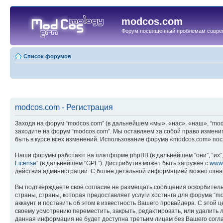
modcos.com
Форум посвященный проблемам совре
Список форумов
modcos.com - Регистрация
Заходя на форум “modcos.com” (в дальнейшем «мы», «нас», «наш», “modc
заходите на форум “modcos.com”. Мы оставляем за собой право измени
быть в курсе всех изменений. Использование форума «modcos.com» пос
Наши форумы работают на платформе phpBB (в дальнейшем “они”, “их”, 
License
” (в дальнейшем “GPL”). Дистрибутив может быть загружен с
www
действия администрации. С более детальной информацией можно озна
Вы подтверждаете своё согласие не размещать сообщения оскорбительн
страны, страны, которая предоставляет услуги хостинга для форума 
аккаунт и поставить об этом в известность Вашего провайдера. С этой 
своему усмотрению переместить, закрыть, редактировать, или удалить л
данная информация не будет доступна третьим лицам без Вашего соглас