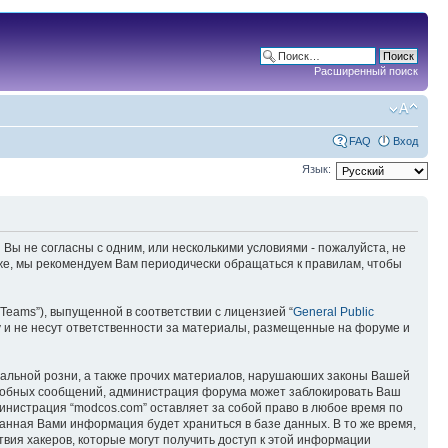
Расширенный поиск
FAQ
Вход
Язык:
 Вы не согласны с одним, или несколькими условиями - пожалуйста, не
кже, мы рекомендуем Вам периодически обращаться к правилам, чтобы
Teams”), выпущенной в соответствии с лицензией “
General Public
 и не несут ответственности за материалы, размещенные на форуме и
ональной розни, а также прочих материалов, нарушаюших законы Вашей
подобных сообщений, администрация форума может заблокировать Ваш
министрация “modcos.com” оставляет за собой право в любое время по
занная Вами информация будет храниться в базе данных. В то же время,
вия хакеров, которые могут получить доступ к этой информации