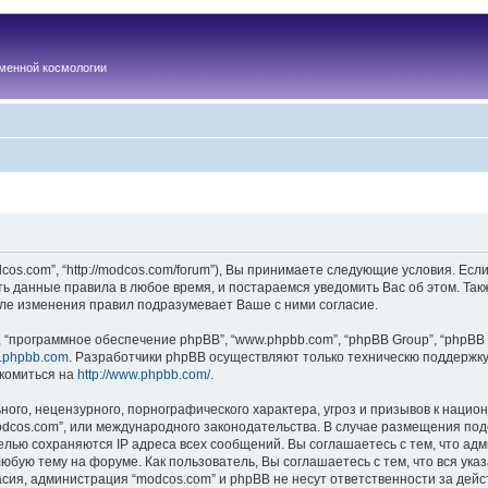
менной космологии
os.com”, “http://modcos.com/forum”), Вы принимаете следующие условия. Если
ть данные правила в любое время, и постараемся уведомить Вас об этом. Та
ле изменения правил подразумевает Ваше с ними согласие.
“программное обеспечение phpBB”, “www.phpbb.com”, “phpBB Group”, “phpBB 
.phpbb.com
. Разработчики phpBB осуществляют только техническю поддержку
комиться на
http://www.phpbb.com/
.
ого, нецензурного, порнографического характера, угроз и призывов к наци
“modcos.com”, или международного законодательства. В случае размещения 
целью сохраняются IP адреса всех сообщений. Вы соглашаетесь с тем, что ад
юбую тему на форуме. Как пользователь, Вы соглашаетесь с тем, что вся ука
ия, администрация “modcos.com” и phpBB не несут ответственности за дейст