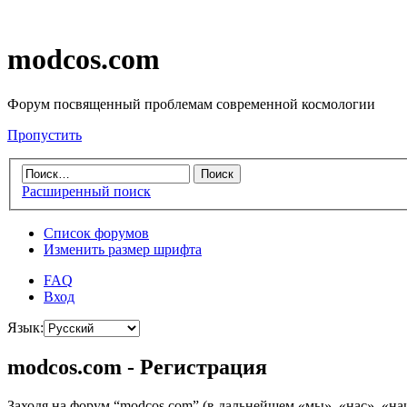
modcos.com
Форум посвященный проблемам современной космологии
Пропустить
Расширенный поиск
Список форумов
Изменить размер шрифта
FAQ
Вход
Язык:
modcos.com - Регистрация
Заходя на форум “modcos.com” (в дальнейшем «мы», «нас», «на