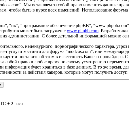
odcos.com”. Мы оставляем за собой право изменить данные прави
ам, чтобы быть в курсе всех изменений. Использование форума
и”, “их”, “программное обеспечение phpBB”, “www.phpbb.com”
стрибутив может быть загружен с
www.phpbb.com
. Разработчики
ствия администрации. С более детальной информацией можно оз
бительного, нецензурного, порнографического характера, угроз 
яет услуги хостинга для форума “modcos.com”, или международ
каунт и поставить об этом в известность Вашего провайдера. С 
 за собой право в любое время по своему усмотрению переместит
ами информация будет храниться в базе данных. В то же время, 
ственности за действия хакеров, которые могут получить доступ
TC + 2 часа