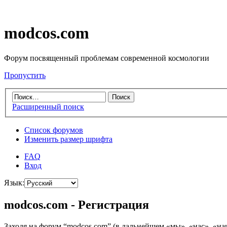
modcos.com
Форум посвященный проблемам современной космологии
Пропустить
Расширенный поиск
Список форумов
Изменить размер шрифта
FAQ
Вход
Язык:
modcos.com - Регистрация
Заходя на форум “modcos.com” (в дальнейшем «мы», «нас», «на