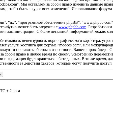
odcos.com”. Мы оставляем за собой право изменить данные прави
ам, чтобы быть в курсе всех изменений. Использование форума
и”, “их”, “программное обеспечение phpBB”, “www.phpbb.com”
стрибутив может быть загружен с
www.phpbb.com
. Разработчики
ствия администрации. С более детальной информацией можно оз
бительного, нецензурного, порнографического характера, угроз 
яет услуги хостинга для форума “modcos.com”, или международ
каунт и поставить об этом в известность Вашего провайдера. С 
 за собой право в любое время по своему усмотрению переместит
ами информация будет храниться в базе данных. В то же время, 
ственности за действия хакеров, которые могут получить доступ
TC + 2 часа