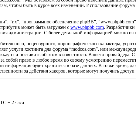
ам, чтобы быть в курсе всех изменений. Использование форума
и”, “их”, “программное обеспечение phpBB”, “www.phpbb.com”
стрибутив может быть загружен с
www.phpbb.com
. Разработчики
ствия администрации. С более детальной информацией можно оз
бительного, нецензурного, порнографического характера, угроз 
яет услуги хостинга для форума “modcos.com”, или международ
каунт и поставить об этом в известность Вашего провайдера. С 
 за собой право в любое время по своему усмотрению переместит
ами информация будет храниться в базе данных. В то же время, 
ственности за действия хакеров, которые могут получить доступ
TC + 2 часа