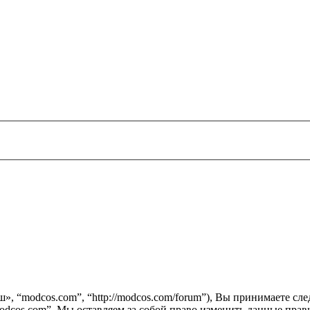
ш», “modcos.com”, “http://modcos.com/forum”), Вы принимаете с
odcos.com”. Мы оставляем за собой право изменить данные прави