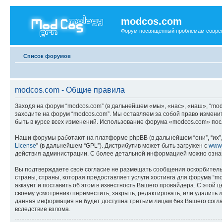
modcos.com
Форум посвященный проблемам совре
Список форумов
modcos.com - Общие правила
Заходя на форум “modcos.com” (в дальнейшем «мы», «нас», «наш», “modc
заходите на форум “modcos.com”. Мы оставляем за собой право измени
быть в курсе всех изменений. Использование форума «modcos.com» пос
Наши форумы работают на платформе phpBB (в дальнейшем “они”, “их”, 
License
” (в дальнейшем “GPL”). Дистрибутив может быть загружен с
www
действия администрации. С более детальной информацией можно озна
Вы подтверждаете своё согласие не размещать сообщения оскорбительн
страны, страны, которая предоставляет услуги хостинга для форума 
аккаунт и поставить об этом в известность Вашего провайдера. С этой 
своему усмотрению переместить, закрыть, редактировать, или удалить л
данная информация не будет доступна третьим лицам без Вашего соглас
вследствие взлома.