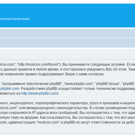
менной космологии
os.com”, “http://modcos.com/forum”), Вы принимаете следующие условия. Если
ть данные правила в любое время, и постараемся уведомить Вас об этом. Та
ле изменения правил подразумевает Ваше с ними согласие.
“программное обеспечение phpBB”, “www.phpbb.com”, “phpBB Group”, “phpBB 
.phpbb.com
. Разработчики phpBB осуществляют только техническю поддержку
комиться на
http://www.phpbb.com/
.
ого, нецензурного, порнографического характера, угроз и призывов к наци
“modcos.com”, или международного законодательства. В случае размещения 
целью сохраняются IP адреса всех сообщений. Вы соглашаетесь с тем, что ад
юбую тему на форуме. Как пользователь, Вы соглашаетесь с тем, что вся ука
ия, администрация “modcos.com” и phpBB не несут ответственности за дейст