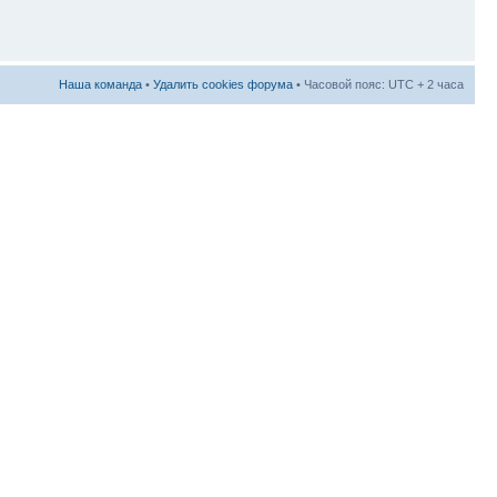
Наша команда
•
Удалить cookies форума
• Часовой пояс: UTC + 2 часа