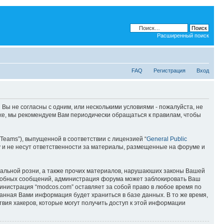
Расширенный поиск
FAQ
Регистрация
Вход
 Вы не согласны с одним, или несколькими условиями - пожалуйста, не
кже, мы рекомендуем Вам периодически обращаться к правилам, чтобы
Teams”), выпущенной в соответствии с лицензией “
General Public
 и не несут ответственности за материалы, размещенные на форуме и
ональной розни, а также прочих материалов, нарушаюших законы Вашей
подобных сообщений, администрация форума может заблокировать Ваш
министрация “modcos.com” оставляет за собой право в любое время по
занная Вами информация будет храниться в базе данных. В то же время,
вия хакеров, которые могут получить доступ к этой информации