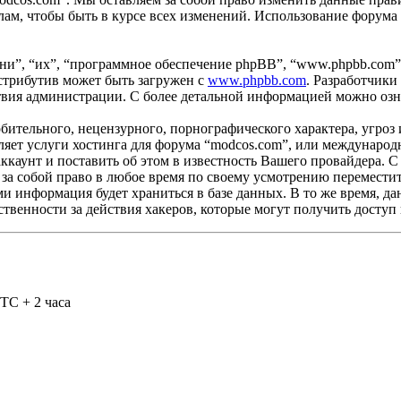
ам, чтобы быть в курсе всех изменений. Использование форума
и”, “их”, “программное обеспечение phpBB”, “www.phpbb.com”
стрибутив может быть загружен с
www.phpbb.com
. Разработчики
ствия администрации. С более детальной информацией можно оз
бительного, нецензурного, порнографического характера, угроз 
яет услуги хостинга для форума “modcos.com”, или международ
каунт и поставить об этом в известность Вашего провайдера. С 
 за собой право в любое время по своему усмотрению переместит
ами информация будет храниться в базе данных. В то же время, 
ственности за действия хакеров, которые могут получить доступ
TC + 2 часа