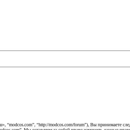
ш», “modcos.com”, “http://modcos.com/forum”), Вы принимаете с
odcos.com”. Мы оставляем за собой право изменить данные прави