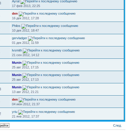
Ayrat
8
17 фев 2013, 22:25
den
4
16 дек 2012, 17:28
Philos
3
10 дек 2012, 18:47
gervladger
6
01 дек 2012, 11:59
lvsmith
3
21 сен 2012, 14:12
Munin
7
25 авг 2012, 17:15
Munin
7
25 авг 2012, 17:13
Munin
8
13 авг 2012, 21:21
den
4
04 июн 2012, 21:37
yriu
2
21 янв 2012, 17:37
След.