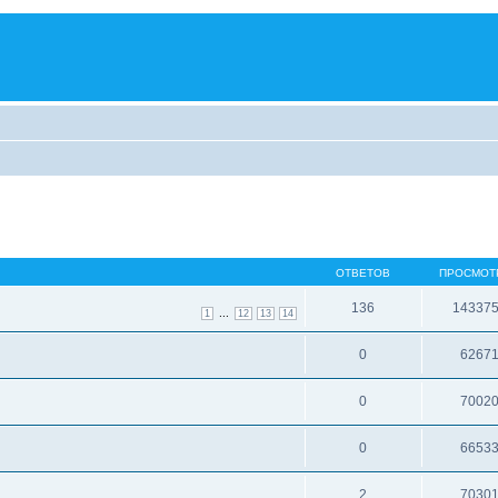
ОТВЕТОВ
ПРОСМОТ
136
14337
...
1
12
13
14
0
6267
0
7002
0
6653
2
7030