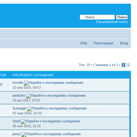
Расширенный поиск
FAQ
Регистрация
Вход
Тем: 29 •
Страница
1
из
2
•
1
2
РОВ
ПОСЛЕДНЕЕ СООБЩЕНИЕ
lvsmith
56
10 апр 2019, 08:57
particles
1
19 авг 2017, 07:07
Suneagle
0
07 мар 2016, 14:33
Danil
3
25 янв 2015, 11:15
jonny
1