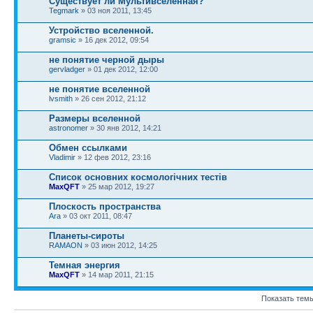
Существует ли Мультивселенная?
Tegmark
» 03 ноя 2011, 13:45
Устройство вселенной.
gramsic
» 16 дек 2012, 09:54
не понятие черной дыры
gervladger
» 01 дек 2012, 12:00
не понятие вселенной
lvsmith
» 26 сен 2012, 21:12
Размеры вселенной
astronomer
» 30 янв 2012, 14:21
Обмен ссылками
Vladimir
» 12 фев 2012, 23:16
Список основних космологічних тестів
MaxQFT
» 25 мар 2012, 19:27
Плоскость пространства
Ara
» 03 окт 2011, 08:47
Планеты-сироты
RAMAON
» 03 июн 2012, 14:25
Темная энергия
MaxQFT
» 14 мар 2011, 21:15
Показать темы