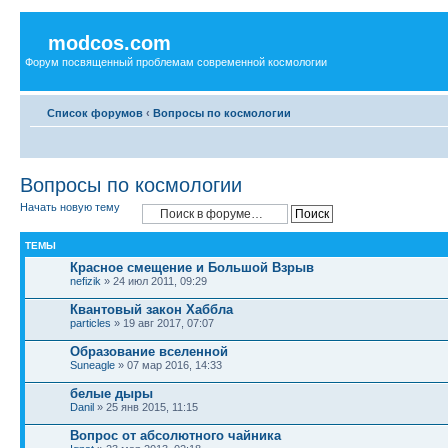
modcos.com
Форум посвященный проблемам современной космологии
Список форумов
‹
Вопросы по космологии
Вопросы по космологии
Начать новую тему
ТЕМЫ
Красное смещение и Большой Взрыв
nefizik
» 24 июл 2011, 09:29
Квантовый закон Хаббла
particles
» 19 авг 2017, 07:07
Образование вселенной
Suneagle
» 07 мар 2016, 14:33
белые дыры
Danil
» 25 янв 2015, 11:15
Вопрос от абсолютного чайника