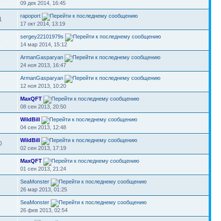
09 дек 2014, 16:45
rapoport
1
17 окт 2014, 13:19
sergey22101979s
4
14 мар 2014, 15:12
ArmanGasparyan
7
24 ноя 2013, 16:47
ArmanGasparyan
9
12 ноя 2013, 10:20
MaxQFT
5
08 сен 2013, 20:50
WildBill
6
04 сен 2013, 12:48
WildBill
0
02 сен 2013, 17:19
MaxQFT
5
01 сен 2013, 21:24
SeaMonster
3
26 мар 2013, 01:25
SeaMonster
2
26 фев 2013, 02:54