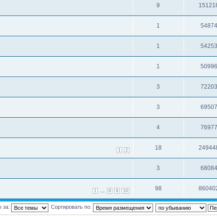
9
15121
1
5487
1
5425
1
5099
3
7220
3
6950
4
7697
18
24944
1
2
3
6808
98
86040
...
1
8
9
10
 за:
Сортировать по: