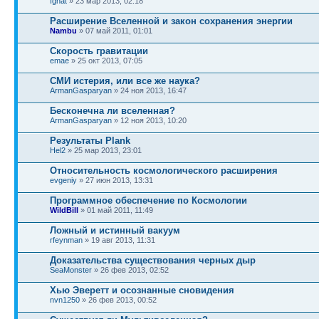
Ignat
» 23 мар 2013, 02:18
Расширение Вселенной и закон сохранения энергии
Nambu
» 07 май 2011, 01:01
Скорость гравитации
emae
» 25 окт 2013, 07:05
СМИ истерия, или все же наука?
ArmanGasparyan
» 24 ноя 2013, 16:47
Бесконечна ли вселенная?
ArmanGasparyan
» 12 ноя 2013, 10:20
Результаты Plank
Hel2
» 25 мар 2013, 23:01
Относительность космологического расширения
evgeniy
» 27 июн 2013, 13:31
Программное обеспечение по Космологии
WildBill
» 01 май 2011, 11:49
Ложный и истинный вакуум
rfeynman
» 19 авг 2013, 11:31
Доказательства существования черных дыр
SeaMonster
» 26 фев 2013, 02:52
Хью Эверетт и осознанные сновидения
nvn1250
» 26 фев 2013, 00:52