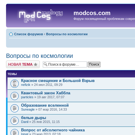
modcos.com
Форум посвященный проблемам совре
Список форумов
‹
Вопросы по космологии
Вопросы по космологии
Начать новую тему
ТЕМЫ
Красное смещение и Большой Взрыв
nefizik
» 24 июл 2011, 09:29
Квантовый закон Хаббла
particles
» 19 авг 2017, 07:07
Образование вселенной
Suneagle
» 07 мар 2016, 14:33
белые дыры
Danil
» 25 янв 2015, 11:15
Вопрос от абсолютного чайника
Ignat
» 23 мар 2013, 02:18