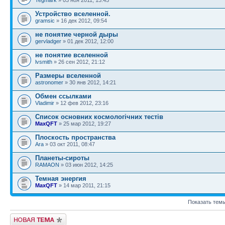
Устройство вселенной.
gramsic
» 16 дек 2012, 09:54
не понятие черной дыры
gervladger
» 01 дек 2012, 12:00
не понятие вселенной
lvsmith
» 26 сен 2012, 21:12
Размеры вселенной
astronomer
» 30 янв 2012, 14:21
Обмен ссылками
Vladimir
» 12 фев 2012, 23:16
Список основних космологічних тестів
MaxQFT
» 25 мар 2012, 19:27
Плоскость пространства
Ara
» 03 окт 2011, 08:47
Планеты-сироты
RAMAON
» 03 июн 2012, 14:25
Темная энергия
MaxQFT
» 14 мар 2011, 21:15
Показать темы
Начать новую тему