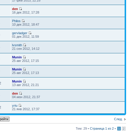
17 фев 2013, 22:25
den
7
16 дек 2012, 17:28
Philos
6
10 дек 2012, 18:47
gervladger
0
01 дек 2012, 11:59
lvsmith
4
21 сен 2012, 14:12
Munin
9
25 авг 2012, 17:15
Munin
9
25 авг 2012, 17:13
Munin
2
13 авг 2012, 21:21
den
5
04 июн 2012, 21:37
yriu
2
21 янв 2012, 17:37
След.
Тем: 29 •
Страница
1
из
2
•
1
2