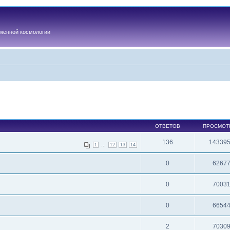
менной космологии
ОТВЕТОВ
ПРОСМОТ
136
14339
...
1
12
13
14
0
6267
0
7003
0
6654
2
7030