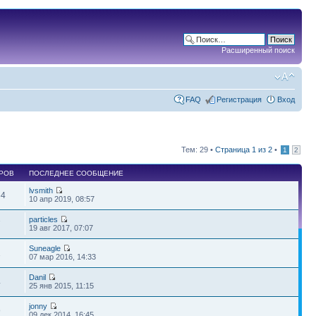
Расширенный поиск
FAQ
Регистрация
Вход
Тем: 29 •
Страница
1
из
2
•
1
2
РОВ
ПОСЛЕДНЕЕ СООБЩЕНИЕ
lvsmith
54
10 апр 2019, 08:57
particles
7
19 авг 2017, 07:07
Suneagle
1
07 мар 2016, 14:33
Danil
4
25 янв 2015, 11:15
jonny
9
09 дек 2014, 16:45