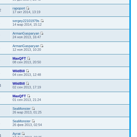
rapoport
2
17 окт 2014, 13:19
sergey22101979s
8
14 мар 2014, 15:12
ArmanGasparyan
9
24 ноя 2013, 16:47
ArmanGasparyan
5
12 ноя 2013, 10:20
MaxQFT
9
08 сен 2013, 20:50
WildBill
4
04 сен 2013, 12:48
WildBill
4
02 сен 2013, 17:19
MaxQFT
9
01 сен 2013, 21:24
SeaMonster
7
26 мар 2013, 01:25
SeaMonster
4
26 фев 2013, 02:54
Ayrat
4