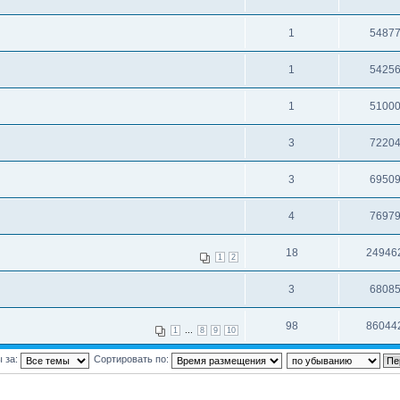
1
5487
1
5425
1
5100
3
7220
3
6950
4
7697
18
24946
1
2
3
6808
98
86044
...
1
8
9
10
 за:
Сортировать по: