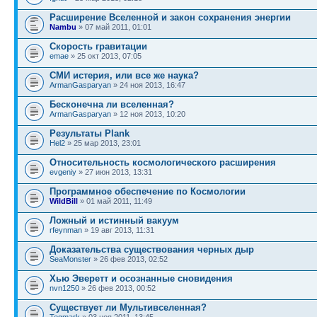
Расширение Вселенной и закон сохранения энергии
Nambu
» 07 май 2011, 01:01
Скорость гравитации
emae
» 25 окт 2013, 07:05
СМИ истерия, или все же наука?
ArmanGasparyan
» 24 ноя 2013, 16:47
Бесконечна ли вселенная?
ArmanGasparyan
» 12 ноя 2013, 10:20
Результаты Plank
Hel2
» 25 мар 2013, 23:01
Относительность космологического расширения
evgeniy
» 27 июн 2013, 13:31
Программное обеспечение по Космологии
WildBill
» 01 май 2011, 11:49
Ложный и истинный вакуум
rfeynman
» 19 авг 2013, 11:31
Доказательства существования черных дыр
SeaMonster
» 26 фев 2013, 02:52
Хью Эверетт и осознанные сновидения
nvn1250
» 26 фев 2013, 00:52
Существует ли Мультивселенная?
Tegmark
» 03 ноя 2011, 13:45