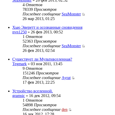
SeaMonster
» 26 фев 2013, 02:52
4
Ответов
78339
Просмотров
Последнее сообщение
SeaMonster
26 мар 2013, 01:25
Хью Эверетт и осознанные сновидения
nvn1250
» 26 фев 2013, 00:52
1
Ответов
52363
Просмотров
Последнее сообщение
SeaMonster
26 фев 2013, 02:54
Существует ли Мультивселенная?
Tegmark
» 03 ноя 2011, 13:45
9
Ответов
151246
Просмотров
Последнее сообщение
Ayrat
17 фев 2013, 22:25
Устройство вселенной.
gramsic
» 16 дек 2012, 09:54
1
Ответов
54898
Просмотров
Последнее сообщение
den
16 дек 2012, 17:28