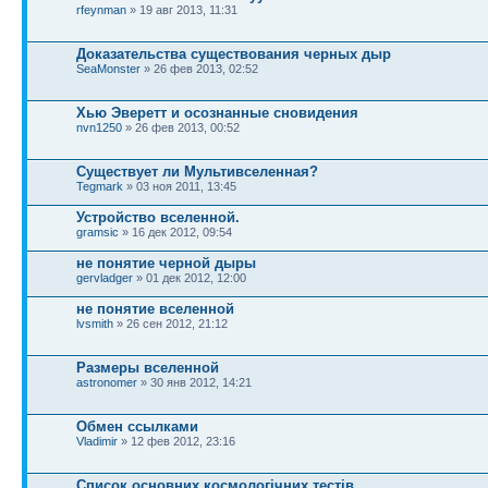
rfeynman
» 19 авг 2013, 11:31
Доказательства существования черных дыр
SeaMonster
» 26 фев 2013, 02:52
Хью Эверетт и осознанные сновидения
nvn1250
» 26 фев 2013, 00:52
Существует ли Мультивселенная?
Tegmark
» 03 ноя 2011, 13:45
Устройство вселенной.
gramsic
» 16 дек 2012, 09:54
не понятие черной дыры
gervladger
» 01 дек 2012, 12:00
не понятие вселенной
lvsmith
» 26 сен 2012, 21:12
Размеры вселенной
astronomer
» 30 янв 2012, 14:21
Обмен ссылками
Vladimir
» 12 фев 2012, 23:16
Список основних космологічних тестів