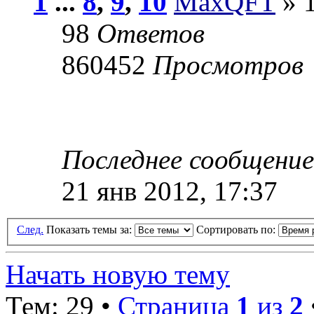
1
...
8
,
9
,
10
MaxQFT
» 1
98
Ответов
860452
Просмотров
Последнее сообщени
21 янв 2012, 17:37
След.
Показать темы за:
Сортировать по:
Начать новую тему
Тем: 29 •
Страница
1
из
2