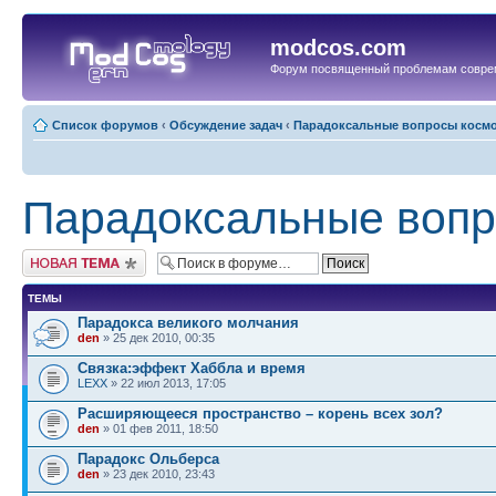
modcos.com
Форум посвященный проблемам совре
Список форумов
‹
Обсуждение задач
‹
Парадоксальные вопросы косм
Парадоксальные вопр
Начать новую тему
ТЕМЫ
Парадокса великого молчания
den
» 25 дек 2010, 00:35
Связка:эффект Хаббла и время
LEXX
» 22 июл 2013, 17:05
Расширяющееся пространство – корень всех зол?
den
» 01 фев 2011, 18:50
Парадокс Ольберса
den
» 23 дек 2010, 23:43