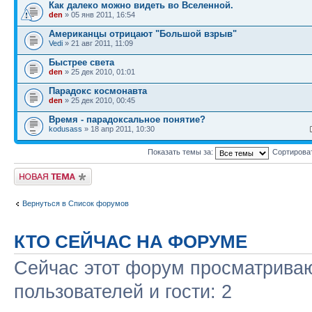
Как далеко можно видеть во Вселенной.
den
» 05 янв 2011, 16:54
Американцы отрицают "Большой взрыв"
Vedi
» 21 авг 2011, 11:09
Быстрее света
den
» 25 дек 2010, 01:01
Парадокс космонавта
den
» 25 дек 2010, 00:45
Время - парадоксальное понятие?
kodusass
» 18 апр 2011, 10:30
Показать темы за:
Сортирова
Начать новую тему
Вернуться в Список форумов
КТО СЕЙЧАС НА ФОРУМЕ
Сейчас этот форум просматриваю
пользователей и гости: 2